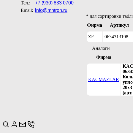
Тел.:
+7 (930) 833 0700
Email:
info@mhtron.ru
* для сортировки табл
Фирма
Артикул
ZF
0634313198
Аналоги
Фирма
KA
0634
Кол
KACMAZLAR
упло
20х3
(арт