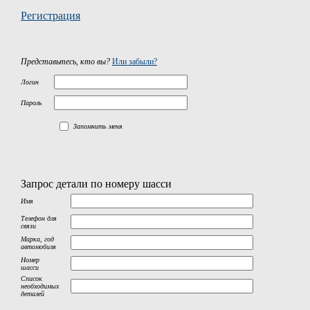
Регистрация
Представьтесь, кто вы?
Или забыли?
Логин
Пароль
Запомнить меня
Запрос детали по номеру шасси
Имя
Телефон для
связи
Марка, год
автомобиля
Номер
шасси
Список
необходимых
деталей