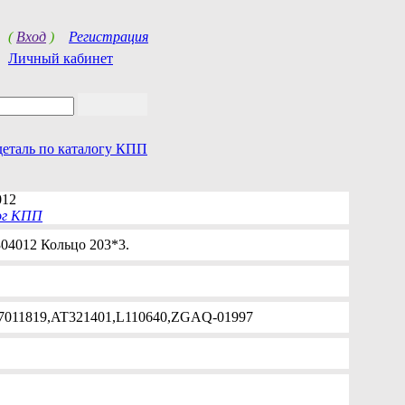
(
Вход
)
Регистрация
Личный кабинет
деталь по каталогу КПП
012
ог КПП
04012 Кольцо 203*3.
7011819,AT321401,L110640,ZGAQ-01997