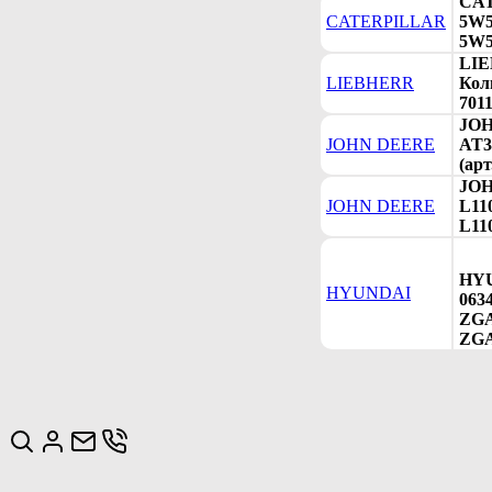
CA
CATERPILLAR
5W5
5W5
LIE
LIEBHERR
Коль
7011
JO
JOHN DEERE
AT3
(арт
JO
JOHN DEERE
L11
L11
HY
HYUNDAI
063
ZGA
ZGA