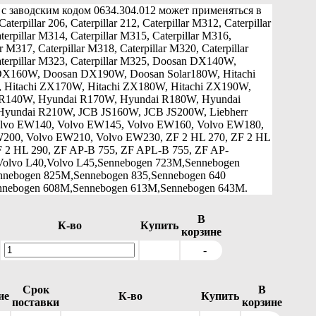
 с заводским кодом 0634.304.012 может применяться в
aterpillar 206, Caterpillar 212, Caterpillar M312, Caterpillar
erpillar M314, Caterpillar M315, Caterpillar M316,
ar M317, Caterpillar M318, Caterpillar M320, Caterpillar
terpillar M323, Caterpillar M325, Doosan DX140W,
X160W, Doosan DX190W, Doosan Solar180W, Hitachi
Hitachi ZX170W, Hitachi ZX180W, Hitachi ZX190W,
R140W, Hyundai R170W, Hyundai R180W, Hyundai
yundai R210W, JCB JS160W, JCB JS200W, Liebherr
lvo EW140, Volvo EW145, Volvo EW160, Volvo EW180,
200, Volvo EW210, Volvo EW230, ZF 2 HL 270, ZF 2 HL
ZF 2 HL 290, ZF AP-B 755, ZF APL-B 755, ZF AP-
olvo L40,Volvo L45,Sennebogen 723M,Sennebogen
nebogen 825M,Sennebogen 835,Sennebogen 640
nebogen 608M,Sennebogen 613M,Sennebogen 643M.
В
К-во
Купить
корзине
-
Срок
В
ие
К-во
Купить
поставки
корзине