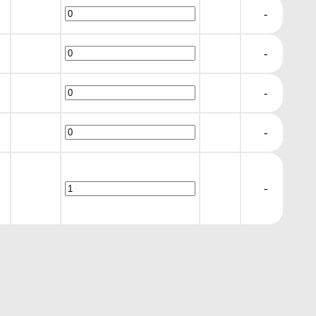
-
-
-
-
-