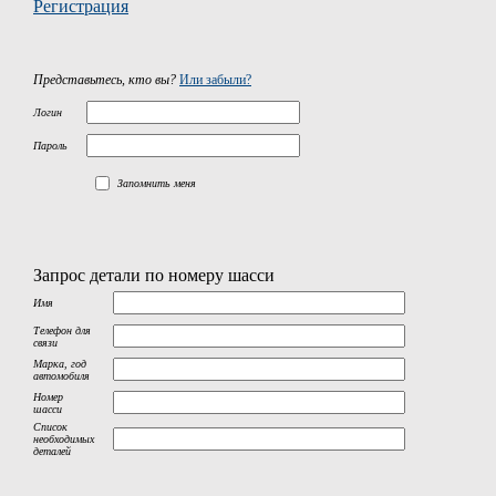
Регистрация
Представьтесь, кто вы?
Или забыли?
Логин
Пароль
Запомнить меня
Запрос детали по номеру шасси
Имя
Телефон для
связи
Марка, год
автомобиля
Номер
шасси
Список
необходимых
деталей