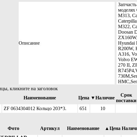
Запчасть
моделях C
M313, Cat
Caterpill
M322, Ca
Doosan D
ZX160W, 
Описание
Hyundai 
R200W, H
A316, Vo
Volvo EW
270 II, 
R745P4,V
730M,Sen
HMC,Sen
ицы, кликните на заголовок
Срок
Наименование
Цена
▼Наличие
поставки
ZF 0634304012 Кольцо 203*3.
651
10
Фото
Артикул
Наименование
▲Цена
Налич