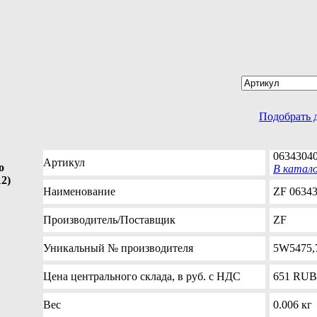
Подобрать 
0634304
Артикул
о
В катал
12)
Наименование
ZF 06343
Производитель
/Поставщик
ZF
Уникальный №
производителя
5W5475,
Цена
центрального склада, в руб. с НДС
651
RUB
Вес
0.006 кг