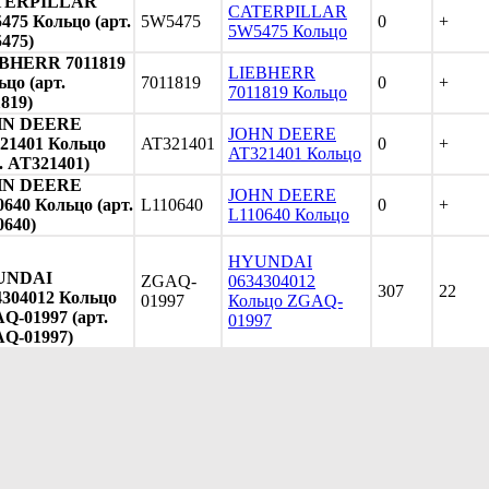
TERPILLAR
CATERPILLAR
475 Кольцо (арт.
5W5475
0
+
5W5475 Кольцо
475)
BHERR 7011819
LIEBHERR
цо (арт.
7011819
0
+
7011819 Кольцо
819)
HN DEERE
JOHN DEERE
21401 Кольцо
AT321401
0
+
AT321401 Кольцо
. AT321401)
HN DEERE
JOHN DEERE
0640 Кольцо (арт.
L110640
0
+
L110640 Кольцо
0640)
HYUNDAI
UNDAI
ZGAQ-
0634304012
307
22
4304012 Кольцо
01997
Кольцо ZGAQ-
Q-01997 (арт.
01997
Q-01997)