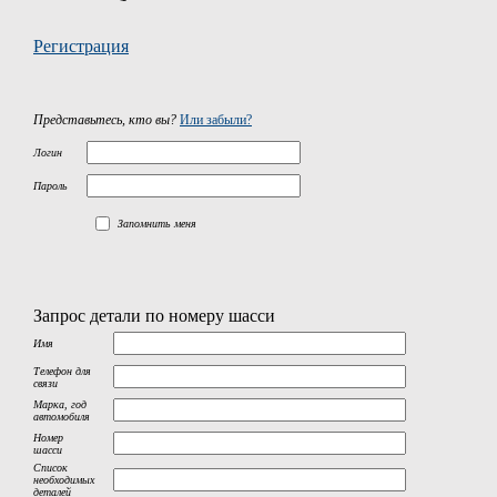
Регистрация
Представьтесь, кто вы?
Или забыли?
Логин
Пароль
Запомнить меня
Запрос детали по номеру шасси
Имя
Телефон для
связи
Марка, год
автомобиля
Номер
шасси
Список
необходимых
деталей