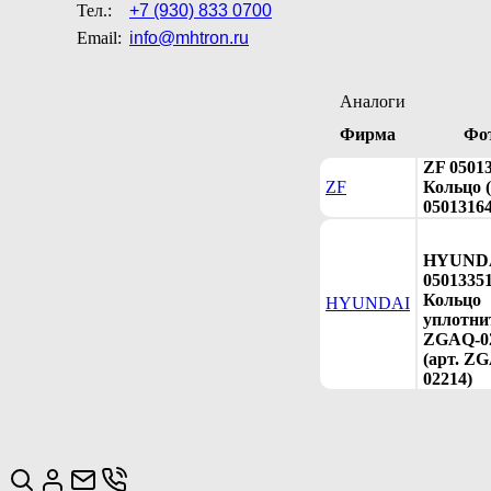
Тел.:
+7 (930) 833 0700
Email:
info@mhtron.ru
Аналоги
Фирма
Фо
ZF 0501
ZF
Кольцо (
05013164
HYUND
0501335
Кольцо
HYUNDAI
уплотни
ZGAQ-0
(арт. Z
02214)