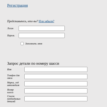
Регистрация
Представьтесь, кто вы?
Или забыли?
Логин
Пароль
Запомнить меня
Запрос детали по номеру шасси
Имя
Телефон для
связи
Марка, год
автомобиля
Номер
шасси
Список
необходимых
деталей