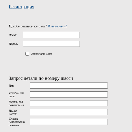
Регистрация
Представьтесь, кто вы?
Или забыли?
Логин
Пароль
Запомнить меня
Запрос детали по номеру шасси
Имя
Телефон для
связи
Марка, год
автомобиля
Номер
шасси
Список
необходимых
деталей