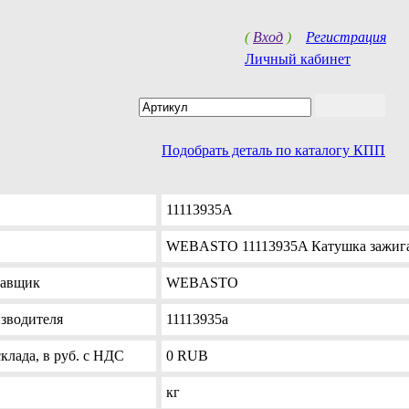
(
Вход
)
Регистрация
Личный кабинет
Подобрать деталь по каталогу КПП
11113935A
WEBASTO 11113935A Катушка зажига
тавщик
WEBASTO
зводителя
11113935а
клада, в руб. с НДС
0
RUB
кг