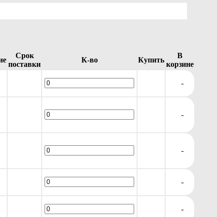
Срок
В
ие
К-во
Купить
поставки
корзине
-
-
-
-
-