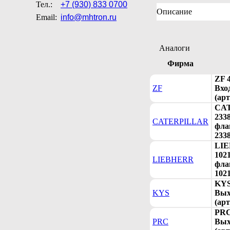
Тел.:
+7 (930) 833 0700
Описание
Email:
info@mhtron.ru
Аналоги
Фирма
ZF 
ZF
Вхо
(арт
CA
233
CATERPILLAR
флан
233
LI
102
LIEBHERR
флан
102
KYS
KYS
Вых
(арт
PRC
PRC
Вых