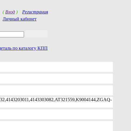
(
Вход
)
Регистрация
Личный кабинет
деталь по каталогу КПП
732,4143203011,4143303082,AT321559,K9004144,ZGAQ-