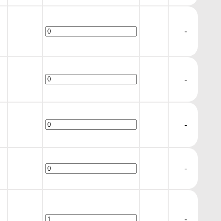
-
-
-
-
-