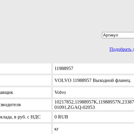
Подобрать 
11988957
VOLVO 11988957 Выходной фланец.
тавщик
Volvo
10217852,11988957K,11988957N,2338
зводителя
01091,ZGAQ-02053
клада, в руб. с НДС
0
RUB
кг