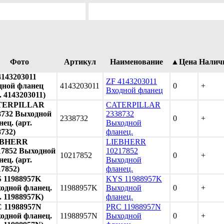
Фото
Артикул
Наименование
▲Цена
Налич
4143203011
ZF 4143203011
дной фланец
4143203011
0
+
Входной фланец
. 4143203011)
TERPILLAR
CATERPILLAR
8732 Выходной
2338732
2338732
0
+
ец. (арт.
Выходной
8732)
фланец.
EBHERR
LIEBHERR
17852 Выходной
10217852
10217852
0
+
ец. (арт.
Выходной
17852)
фланец.
 11988957K
KYS 11988957K
одной фланец.
11988957K
Выходной
0
+
. 11988957K)
фланец.
 11988957N
PRC 11988957N
одной фланец.
11988957N
Выходной
0
+