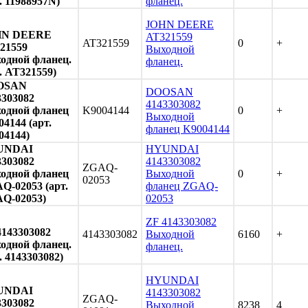
. 11988957N)
фланец.
JOHN DEERE
HN DEERE
AT321559
AT321559
0
+
21559
Выходной
одной фланец.
фланец.
. AT321559)
OSAN
DOOSAN
3303082
4143303082
одной фланец
K9004144
0
+
Выходной
4144 (арт.
фланец K9004144
04144)
UNDAI
HYUNDAI
3303082
4143303082
ZGAQ-
одной фланец
Выходной
0
+
02053
Q-02053 (арт.
фланец ZGAQ-
Q-02053)
02053
ZF 4143303082
4143303082
4143303082
Выходной
6160
+
одной фланец.
фланец.
. 4143303082)
HYUNDAI
UNDAI
4143303082
ZGAQ-
3303082
Выходной
8238
4