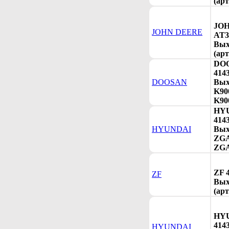
(арт
JO
JOHN DEERE
AT3
Вых
(арт
DO
414
DOOSAN
Вых
K900
K90
HY
414
HYUNDAI
Вых
ZGA
ZGA
ZF 
ZF
Вых
(арт
HY
414
HYUNDAI