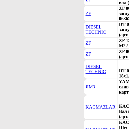
вал 
ZF 0
ZF
загл
0636
DT 0
DIESEL
загл
TECHNIC
(арт.
ZF 1
ZF
М22 
ZF 0
ZF
(арт
DIESEL
DT 0
TECHNIC
18x1,
YAMZ
ЯМЗ
слив
карт
KAC
KACMAZLAR
Вал 
(арт
KAC
Шес