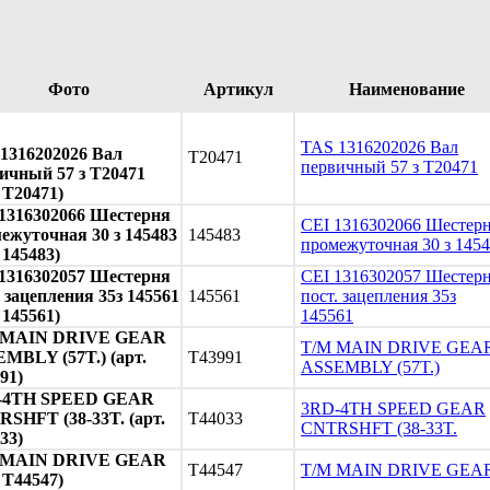
Фото
Артикул
Наименование
TAS 1316202026 Вал
1316202026 Вал
T20471
первичный 57 з T20471
ичный 57 з T20471
. T20471)
1316302066 Шестерня
CEI 1316302066 Шестер
ежуточная 30 з 145483
145483
промежуточная 30 з 145
 145483)
1316302057 Шестерня
CEI 1316302057 Шестер
. зацепления 35з 145561
145561
пост. зацепления 35з
 145561)
145561
 MAIN DRIVE GEAR
T/M MAIN DRIVE GEA
MBLY (57T.) (арт.
T43991
ASSEMBLY (57T.)
91)
-4TH SPEED GEAR
3RD-4TH SPEED GEAR
SHFT (38-33T. (арт.
T44033
CNTRSHFT (38-33T.
33)
 MAIN DRIVE GEAR
T44547
T/M MAIN DRIVE GEA
. T44547)