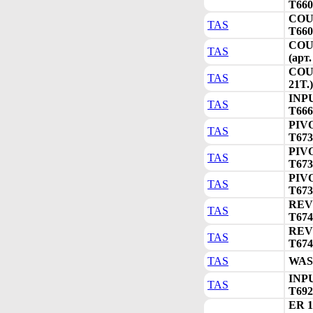
T660
COU
TAS
T660
COU
TAS
(арт
COU
TAS
21T.)
INPU
TAS
T666
PIV
TAS
T673
PIV
TAS
T673
PIV
TAS
T673
REV
TAS
T674
REV
TAS
T674
TAS
WASH
INPU
TAS
T692
ER 1