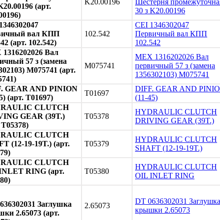
K20.00196
Шестерня промежуточна
K20.00196 (арт.
30 з K20.00196
00196)
1346302047
CEI 1346302047
вичный вал КПП
102.542
Первичный вал КПП
42 (арт. 102.542)
102.542
1316202026 Вал
MEX 1316202026 Вал
ичный 57 з (замена
M075741
первичный 57 з (замена
302103) M075741 (арт.
1356302103) M075741
741)
F. GEAR AND PINION
DIFF. GEAR AND PINI
T01697
5) (арт. T01697)
(11-45)
RAULIC CLUTCH
HYDRAULIC CLUTCH
VING GEAR (39T.)
T05378
DRIVING GEAR (39T.)
. T05378)
RAULIC CLUTCH
HYDRAULIC CLUTCH
T (12-19-19T.) (арт.
T05379
SHAFT (12-19-19T.)
79)
RAULIC CLUTCH
HYDRAULIC CLUTCH
INLET RING (арт.
T05380
OIL INLET RING
80)
DT 0636302031 Заглушк
636302031 Заглушка
2.65073
крышки 2.65073
ки 2.65073 (арт.