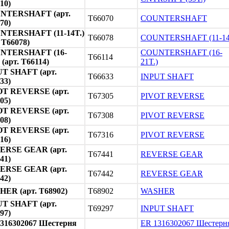
10)
NTERSHAFT (арт.
T66070
COUNTERSHAFT
70)
NTERSHAFT (11-14T.)
T66078
COUNTERSHAFT (11-14
. T66078)
NTERSHAFT (16-
COUNTERSHAFT (16-
T66114
 (арт. T66114)
21T.)
T SHAFT (арт.
T66633
INPUT SHAFT
33)
OT REVERSE (арт.
T67305
PIVOT REVERSE
05)
OT REVERSE (арт.
T67308
PIVOT REVERSE
08)
OT REVERSE (арт.
T67316
PIVOT REVERSE
16)
ERSE GEAR (арт.
T67441
REVERSE GEAR
41)
ERSE GEAR (арт.
T67442
REVERSE GEAR
42)
ER (арт. T68902)
T68902
WASHER
T SHAFT (арт.
T69297
INPUT SHAFT
97)
316302067 Шестерня
ER 1316302067 Шестерн