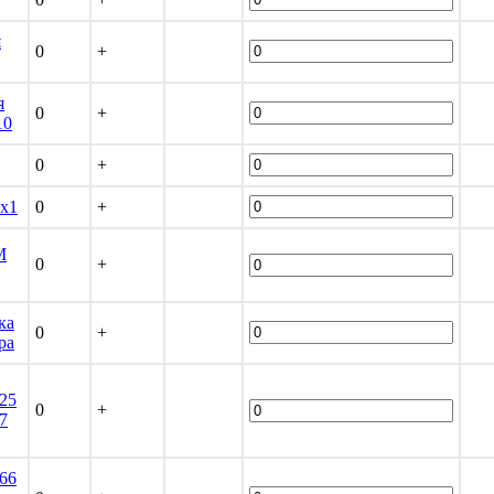
я
0
+
я
0
+
10
0
+
0x1
0
+
М
0
+
ка
0
+
ра
25
0
+
7
66