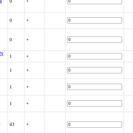
я
0
+
0
+
0
+
ON
1
+
1
+
1
+
1
+
а
43
+