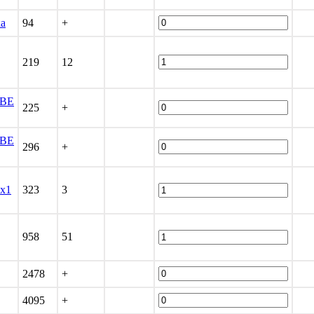
ка
94
+
219
12
BE
225
+
BE
296
+
0x1
323
3
958
51
2478
+
4095
+