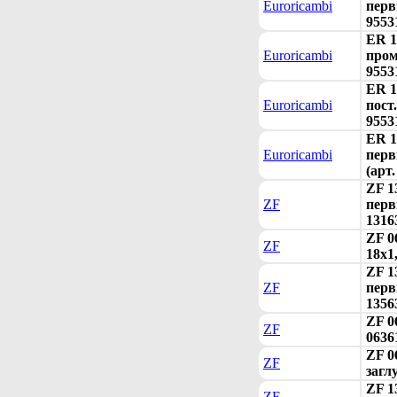
Euroricambi
перв
9553
ER 1
Euroricambi
пром
9553
ER 1
Euroricambi
пост
9553
ER 1
Euroricambi
перв
(арт
ZF 1
ZF
перв
1316
ZF 0
ZF
18x1
ZF 1
ZF
перв
1356
ZF 0
ZF
0636
ZF 0
ZF
загл
ZF 1
ZF