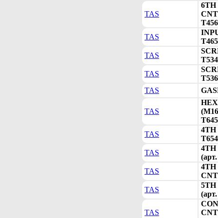
6TH
TAS
CNTR
T456
INPU
TAS
T465
SCR
TAS
T534
SCR
TAS
T536
TAS
GASK
HEX
TAS
(M16
T645
4TH
TAS
T654
4TH 
TAS
(арт
4TH
TAS
CNTR
5TH 
TAS
(арт
CON
TAS
CNTR