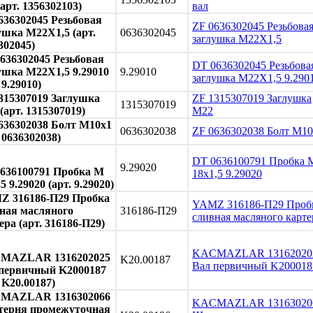
(арт. 1356302103)
вал
636302045 Резьбовая
ZF 0636302045 Резьбова
ушка M22X1,5 (арт.
0636302045
заглушка M22X1,5
302045)
636302045 Резьбовая
DT 0636302045 Резьбова
ушка M22X1,5 9.29010
9.29010
заглушка M22X1,5 9.290
 9.29010)
315307019 Заглушка
ZF 1315307019 Заглушка
1315307019
(арт. 1315307019)
М22
636302038 Болт M10x1
0636302038
ZF 0636302038 Болт M1
. 0636302038)
DT 0636100791 Пробка 
9.29020
636100791 Пробка М
18x1,5 9.29020
5 9.29020 (арт. 9.29020)
 316186-П29 Пробка
YAMZ 316186-П29 Проб
ная масляного
316186-П29
сливная масляного карте
ера (арт. 316186-П29)
KACMAZLAR 13162020
MAZLAR 1316202025
K20.00187
Вал первичный K200018
первичный K2000187
. K20.00187)
MAZLAR 1316302066
KACMAZLAR 13163020
терня промежуточная