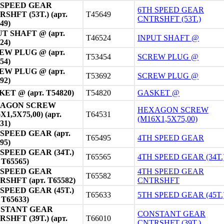
 SPEED GEAR
6TH SPEED GEAR
SHFT (53T.) (арт.
T45649
CNTRSHFT (53T.)
49)
T SHAFT @ (арт.
T46524
INPUT SHAFT @
24)
EW PLUG @ (арт.
T53454
SCREW PLUG @
54)
EW PLUG @ (арт.
T53692
SCREW PLUG @
92)
ET @ (арт. T54820)
T54820
GASKET @
AGON SCREW
HEXAGON SCREW
X1,5X75,00) (арт.
T64531
(M16X1,5X75,00)
31)
 SPEED GEAR (арт.
T65495
4TH SPEED GEAR
95)
SPEED GEAR (34T.)
T65565
4TH SPEED GEAR (34T.
. T65565)
 SPEED GEAR
4TH SPEED GEAR
T65582
SHFT (арт. T65582)
CNTRSHFT
SPEED GEAR (45T.)
T65633
5TH SPEED GEAR (45T.
. T65633)
STANT GEAR
CONSTANT GEAR
SHFT (39T.) (арт.
T66010
CNTRSHFT (39T.)