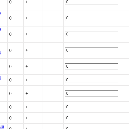
0
+
я
0
+
я
0
+
0
+
4
0
+
М
0
+
0
+
0
+
я
0
+
ый
0
+