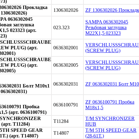
073)
306302026 Прокладка
1306302026
ZF 1306302026 Проклад
. 1306302026)
A 0636302045
SAMPA 0636302045
бовая заглушка
023.323
Резьбовая заглушка
1,5 023323 (арт.
M22X1,5 023323
323)
SCHLUSSSCHRAUBE
VERSCHLUSSSCHRAU
EW PLUG) (арт.
0636302001
(SCREW PLUG)
302001)
SCHLUSSSCHRAUBE
VERSCHLUSSSCHRAU
EW PLUG) (арт.
0636302005
(SCREW PLUG)
302005)
0636302031
ZF 0636302031 Болт M1
636302031 Болт M10x1
. 0636302031)
ZF 0636100791 Пробка
0636100791
636100791 Пробка
М18x1,5
1,5 (арт. 0636100791)
 SYNCHRONIZER
T/M SYNCHRONIZER
T11284
(арт. T11284)
HUB
 5TH SPEED GEAR
T/M 5TH SPEED GEAR
T14807
1T.) (арт. T14807)
(28-61T.)