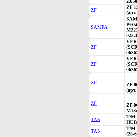
2.65
ZF 1
ZF
(арт
SAMP
Резь
SAMPA
M22X
023.
VER
ZF
(SCR
0636
VER
ZF
(SCR
0636
ZF
ZF 0
(арт
ZF
ZF 0
М18x
T/M
TAS
HUB 
T/M
TAS
(28-6