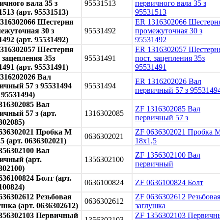
ичного вала 35 з
95531513
первичного вала 35 з
1513 (арт. 95531513)
95531513
316302066 Шестерня
ER 1316302066 Шестерн
ежуточная 30 з
95531492
промежуточная 30 з
1492 (арт. 95531492)
95531492
316302057 Шестерня
ER 1316302057 Шестерн
. зацепления 35з
95531491
пост. зацепления 35з
1491 (арт. 95531491)
95531491
316202026 Вал
ER 1316202026 Вал
ичный 57 з 95531494
95531494
первичный 57 з 9553149
. 95531494)
316302085 Вал
ZF 1316302085 Вал
ичный 57 з (арт.
1316302085
первичный 57 з
302085)
636302021 Пробка М
ZF 0636302021 Пробка 
0636302021
,5 (арт. 0636302021)
18x1,5
356302100 Вал
ZF 1356302100 Вал
ичный (арт.
1356302100
первичный
302100)
636100824 Болт (арт.
0636100824
ZF 0636100824 Болт
100824)
636302612 Резьбовая
ZF 0636302612 Резьбова
0636302612
ушка (арт. 0636302612)
заглушка
356302103 Первичный
ZF 1356302103 Первичн
1356302103