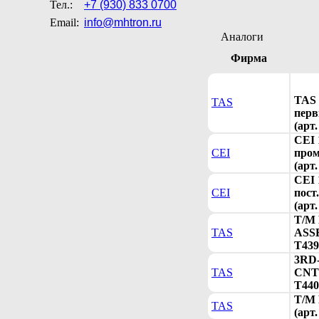
Тел.:
+7 (930) 833 0700
Email:
info@mhtron.ru
Аналоги
Фирма
TAS 
TAS
перв
(арт
CEI 
CEI
пром
(арт.
CEI 
CEI
пост
(арт.
T/M
TAS
ASSE
T439
3RD
TAS
CNTR
T440
T/M
TAS
(арт