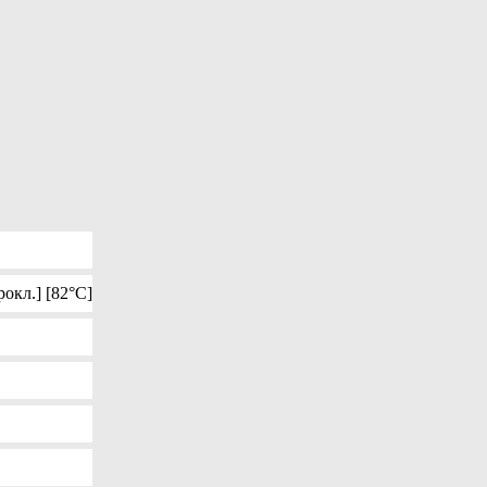
окл.] [82°C]