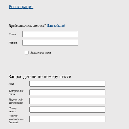
Регистрация
Представьтесь, кто вы?
Или забыли?
Логин
Пароль
Запомнить меня
Запрос детали по номеру шасси
Имя
Телефон для
связи
Марка, год
автомобиля
Номер
шасси
Список
необходимых
деталей