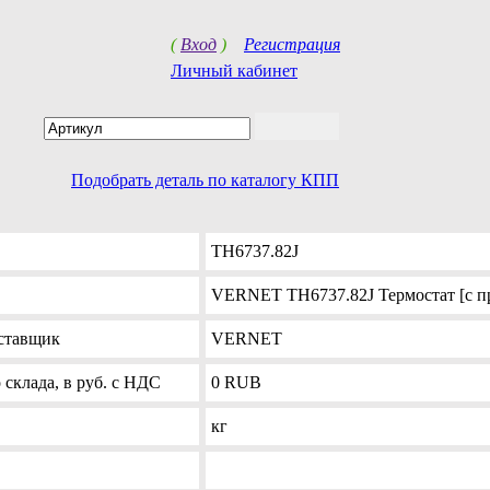
(
Вход
)
Регистрация
Личный кабинет
Подобрать деталь по каталогу КПП
TH6737.82J
VERNET TH6737.82J Термостат [с пр
ставщик
VERNET
склада, в руб. с НДС
0
RUB
кг