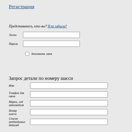
Регистрация
Представьтесь, кто вы?
Или забыли?
Логин
Пароль
Запомнить меня
Запрос детали по номеру шасси
Имя
Телефон для
связи
Марка, год
автомобиля
Номер
шасси
Список
необходимых
деталей