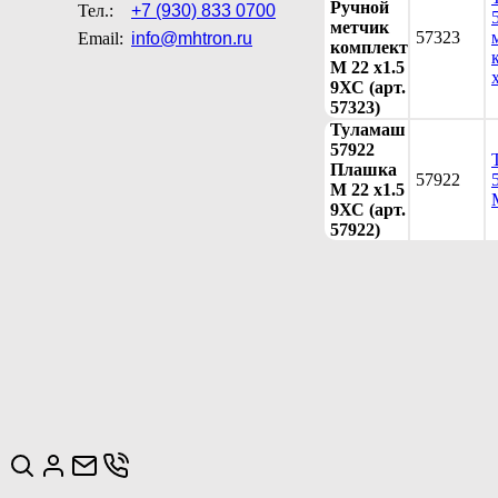
Ручной
Тел.:
+7 (930) 833 0700
метчик
57323
Email:
info@mhtron.ru
комплект
М 22 х1.5
9ХС (арт.
57323)
Туламаш
57922
Плашка
57922
М 22 х1.5
9ХС (арт.
57922)