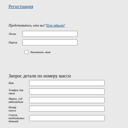
Регистрация
Представьтесь, кто вы?
Или забыли?
Логин
Пароль
Запомнить меня
Запрос детали по номеру шасси
Имя
Телефон для
связи
Марка, год
автомобиля
Номер
шасси
Список
необходимых
деталей