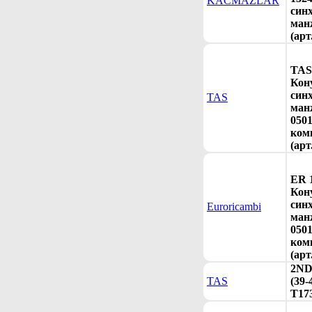
KACMAZLAR
син
ман
(арт
TAS
Кон
син
TAS
ман
0501
ком
(арт
ER 
Кон
син
Euroricambi
ман
0501
ком
(арт
2ND
TAS
(39-
T17