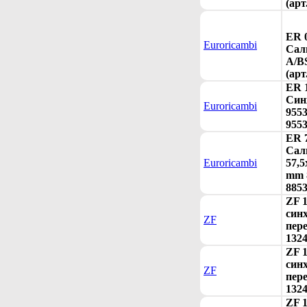
(арт
ER 
Euroricambi
Сал
A/B
(арт
ER 
Син
Euroricambi
9553
9553
ER 
Сал
Euroricambi
57,5
mm 8
8853
ZF 
синх
ZF
пере
1324
ZF 
синх
ZF
пере
1324
ZF 