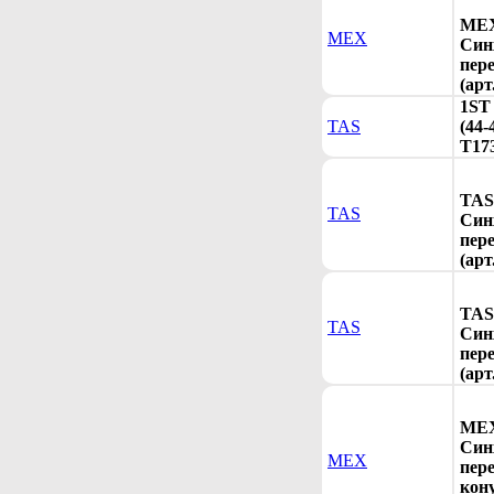
MEX
MEX
Син
пер
(арт
1ST
TAS
(44-
T17
TAS
TAS
Син
пер
(арт
TAS
TAS
Cин
пер
(арт
MEX
Син
MEX
пере
кону