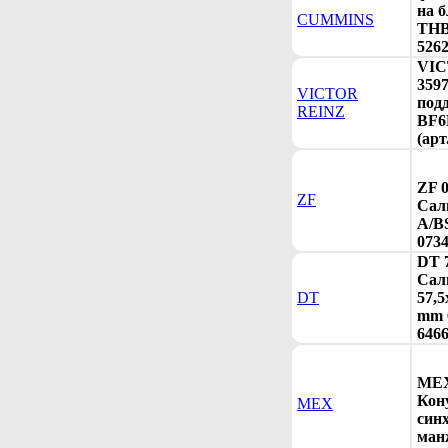
на б
CUMMINS
ТНВД
5262
VIC
359
VICTOR
под
REINZ
BF6
(арт
ZF 
ZF
Сал
A/B
0734
DT 
Сал
DT
57,5
mm 6
6466
MEX
Кон
MEX
син
ман