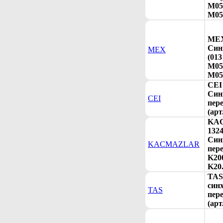
M057
M05
MEX
Cин
MEX
(013
M057
M05
CEI
Син
CEI
пере
(арт
KA
132
Cин
KACMAZLAR
пере
K200
K20.
TAS
синх
TAS
пер
(арт