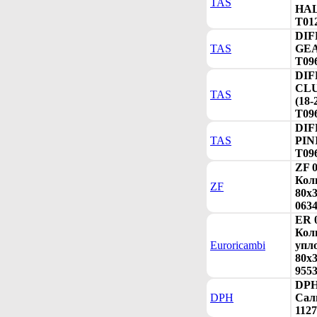
TAS
HAL
T01
DIF
TAS
GEAR
T09
DIF
CL
TAS
(18-
T09
DIF
TAS
PINI
T09
ZF 
Кол
ZF
80x3
0634
ER 
Кол
Euroricambi
упл
80x3
9553
DPH
DPH
Сал
1127