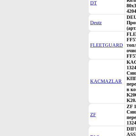
Кол
DT
80x3
4204
DEU
Deutz
Про
(арт
FL
FF5
FLEETGUARD
топ
очис
FF5
KA
132
Син
КПП
KACMAZLAR
пер
в к
K200
K20.
ZF 
Син
ZF
пере
1324
DIF
ASS