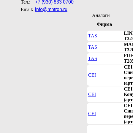
Тел.:
+7 (930) 833 0700
Email:
info@mhtron.ru
Аналоги
Фирма
LINK
TAS
T32
MAN
TAS
T32
FUE
TAS
T28
CEI
Син
CEI
пер
(арт
CEI
CEI
Кону
(арт
CEI
Син
CEI
пер
(арт