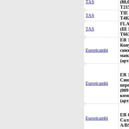
TAS
(80,
T21
TIE
TAS
T48
FL
TAS
(Ш 1
T66
ER 
Кон
Euroricambi
син
ман
(арт
ER 
Син
Euroricambi
пер
(009
ком
(арт
ER 
Euroricambi
Сал
A/B