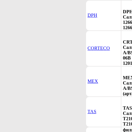
DPH
DPH
Сал
1266
1266
CRT
Сал
CORTECO
A/B
06B 
120
MEX
MEX
Сал
A/B
(арт
TAS
TAS
Сал
T210
T21
фил