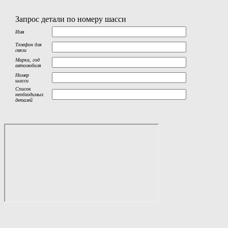
Запрос детали по номеру шасси
Имя
Телефон для
связи
Марка, год
автомобиля
Номер
шасси
Список
необходимых
деталей