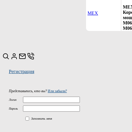
MEX
Кор
MEX
мощ
M068
M06
Регистрация
Представьтесь, кто вы?
Или забыли?
Логин
Пароль
Запомнить меня