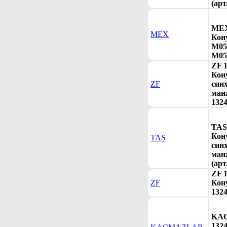
(арт
MEX
MEX
Кон
M058
M05
ZF 
Кон
ZF
син
ман
1324
TAS
Кон
TAS
син
ман
(арт
ZF 
ZF
Кону
1324
KA
132