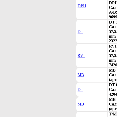
DPH
DPH
Сал
A/BS
9699
DT 
Сал
DT
57,5
mm 2
2322
RVI
Сал
RVI
57,5
mm 
7420
MB 
MB
Сал
(арт
DT 
DT
Сал
4204
MB 
MB
Сал
(арт
T/M