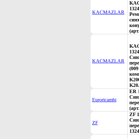
KA
132
KACMAZLAR
Рем
синх
кон
(арт
KA
132
Син
KACMAZLAR
пер
(009
ком
K200
K20.
ER 
Cин
Euroricambi
пер
(арт
ZF 
Син
ZF
пере
1324