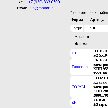
Тел.:
+7 (930) 833 0700
Email:
info@mhtron.ru
* для сортировки табл
Фирма
Артикул
Torque
T12101
Аналоги
Фирма
DT 0501
DT
5/2 5510
ER 0501
электро
Euroricambi
КПП 955
9553166
COJALI 
Клапан
COJALI
электро
КПП 288
2880170)
ZF 0501
ZF
5/2 (арт