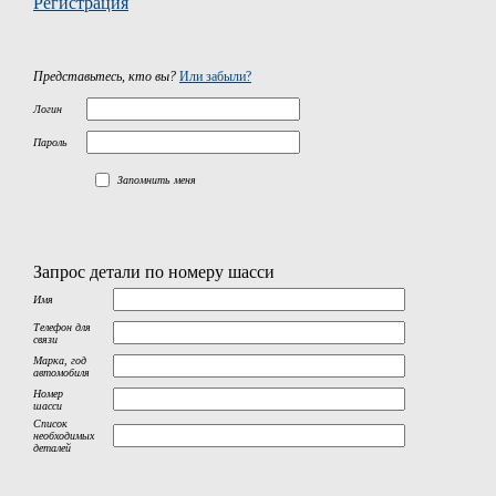
Регистрация
Представьтесь, кто вы?
Или забыли?
Логин
Пароль
Запомнить меня
Запрос детали по номеру шасси
Имя
Телефон для
связи
Марка, год
автомобиля
Номер
шасси
Список
необходимых
деталей