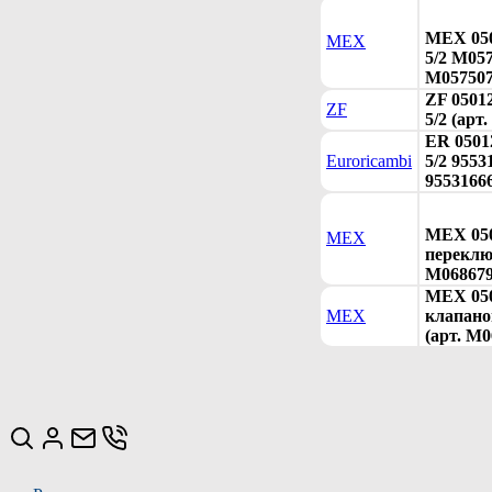
MEX 050
MEX
5/2 M057
M057507
ZF 0501
ZF
5/2 (арт
ER 0501
Euroricambi
5/2 9553
9553166
MEX 050
MEX
перекл
M068679
MEX 050
MEX
клапан
(арт. M0