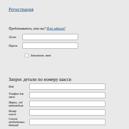
Регистрация
Представьтесь, кто вы?
Или забыли?
Логин
Пароль
Запомнить меня
Запрос детали по номеру шасси
Имя
Телефон для
связи
Марка, год
автомобиля
Номер
шасси
Список
необходимых
деталей