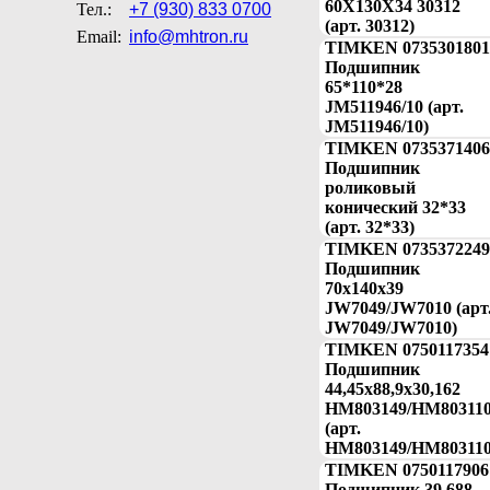
60X130X34 30312
Тел.:
+7 (930) 833 0700
(арт. 30312)
Email:
info@mhtron.ru
TIMKEN 0735301801
Подшипник
65*110*28
JM511946/10 (арт.
JM511946/10)
TIMKEN 0735371406
Подшипник
роликовый
конический 32*33
(арт. 32*33)
TIMKEN 0735372249
Подшипник
70х140х39
JW7049/JW7010 (арт
JW7049/JW7010)
TIMKEN 0750117354
Подшипник
44,45х88,9х30,162
HM803149/HM80311
(арт.
HM803149/HM803110
TIMKEN 0750117906
Подшипник 39,688-