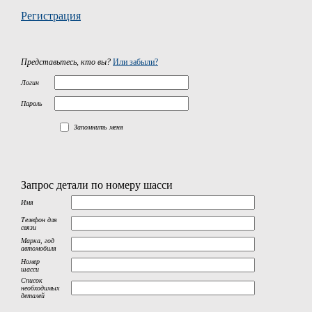
Регистрация
Представьтесь, кто вы?
Или забыли?
Логин
Пароль
Запомнить меня
Запрос детали по номеру шасси
Имя
Телефон для
связи
Марка, год
автомобиля
Номер
шасси
Список
необходимых
деталей