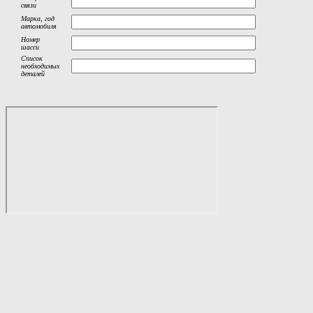
связи
Марка, год
автомобиля
Номер
шасси
Список
необходимых
деталей