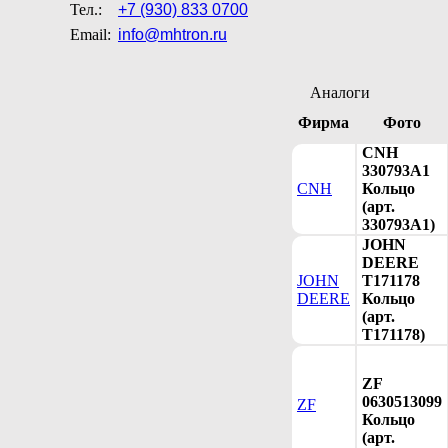
Тел.:
+7 (930) 833 0700
Email:
info@mhtron.ru
Аналоги
Фирма
Фото
CNH
330793A1
CNH
Кольцо
(арт.
330793A1)
JOHN
DEERE
JOHN
T171178
DEERE
Кольцо
(арт.
T171178)
ZF
0630513099
ZF
Кольцо
(арт.