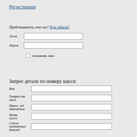
Регистрация
Представьтесь, кто вы?
Или забыли?
Логин
Пароль
Запомнить меня
Запрос детали по номеру шасси
Имя
Телефон для
связи
Марка, год
автомобиля
Номер
шасси
Список
необходимых
деталей