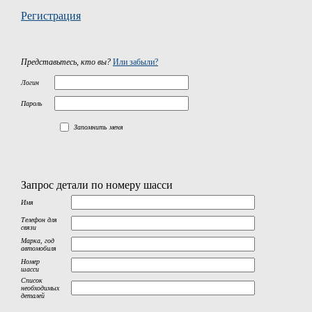
Регистрация
Представьтесь, кто вы?
Или забыли?
Логин
Пароль
Запомнить меня
Запрос детали по номеру шасси
Имя
Телефон для
связи
Марка, год
автомобиля
Номер
шасси
Список
необходимых
деталей