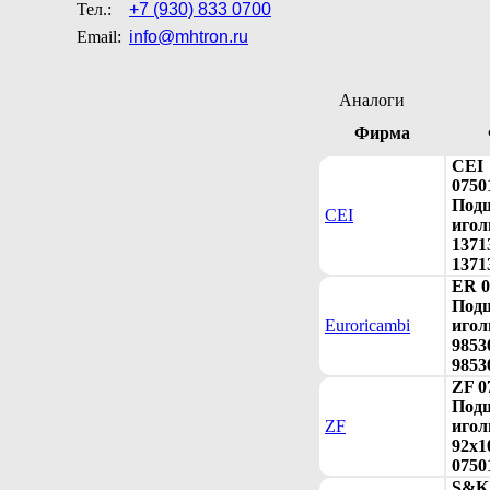
Тел.:
+7 (930) 833 0700
Email:
info@mhtron.ru
Аналоги
Фирма
CEI
0750
Под
CEI
игол
1371
1371
ER 0
Под
Euroricambi
игол
9853
9853
ZF 0
Под
ZF
игол
92x1
0750
S&K