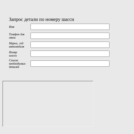
Запрос детали по номеру шасси
Имя
Телефон для
связи
Марка, год
автомобиля
Номер
шасси
Список
необходимых
деталей