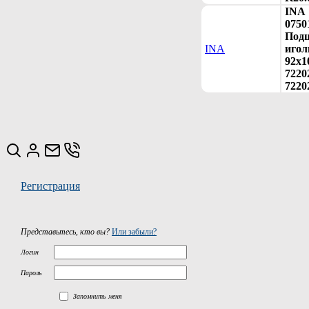
INA
0750
Под
INA
игол
92x1
7220
7220
Регистрация
Представьтесь, кто вы?
Или забыли?
Логин
Пароль
Запомнить меня