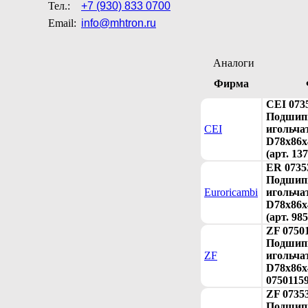
Тел.:
+7 (930) 833 0700
Email:
info@mhtron.ru
Аналоги
Фирма
CEI 073
Подшип
CEI
игольча
D78x86x
(арт. 137
ER 0735
Подшип
Euroricambi
игольча
D78x86x
(арт. 98
ZF 0750
Подшип
ZF
игольча
D78x86x4
0750115
ZF 0735
Подшип