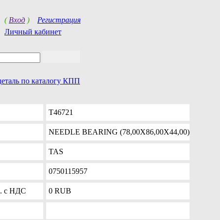
(
Вход
)
Регистрация
Личный кабинет
деталь по каталогу КПП
T46721
NEEDLE BEARING (78,00X86,00X44,00)
TAS
0750115957
б. с НДС
0
RUB