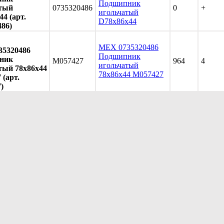
Подшипник
тый
0735320486
0
+
игольчатый
4 (арт.
D78x86x44
486)
MEX 0735320486
5320486
Подшипник
ник
M057427
964
4
игольчатый
тый 78x86x44
78x86x44 M057427
 (арт.
)