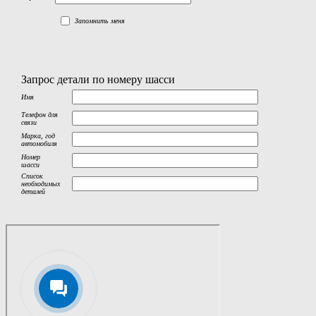
Запомнить меня
Запрос детали по номеру шасси
Имя
Телефон для
связи
Марка, год
автомобиля
Номер
шасси
Список
необходимых
деталей