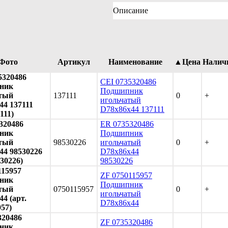
Описание
Фото
Артикул
Наименование
▲Цена
Налич
5320486
CEI 0735320486
ник
Подшипник
тый
137111
0
+
игольчатый
44 137111
D78x86x44 137111
111)
320486
ER 0735320486
ник
Подшипник
тый
98530226
игольчатый
0
+
44 98530226
D78x86x44
530226)
98530226
115957
ZF 0750115957
ник
Подшипник
тый
0750115957
0
+
игольчатый
4 (арт.
D78x86x44
957)
320486
ZF 0735320486
ник