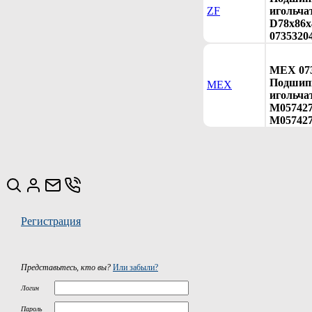
ZF
игольча
D78x86x4
0735320
MEX 073
Подшип
MEX
игольча
M057427
M057427
Регистрация
Представьтесь, кто вы?
Или забыли?
Логин
Пароль