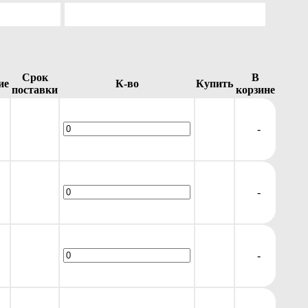
Срок
В
ие
К-во
Купить
поставки
корзине
-
-
-