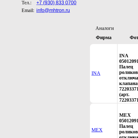
Тел.:
+7 (930) 833 0700
Email:
info@mhtron.ru
Аналоги
Фирма
Фо
INA
0501209
Палец
ролико
INA
отключ
клапана
7220337
(арт.
7220337
MEX
0501209
Палец
MEX
ролико
отключ