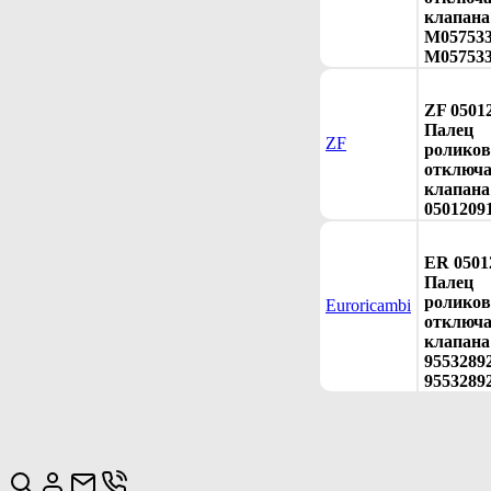
клапана
M057533
M057533
ZF 0501
Палец
ZF
ролико
отключ
клапана 
0501209
ER 0501
Палец
ролико
Euroricambi
отключ
клапана
95532892
9553289