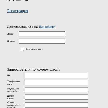
Регистрация
Представьтесь, кто вы?
Или забыли?
Логин
Пароль
Запомнить меня
Запрос детали по номеру шасси
Имя
Телефон для
связи
Марка, год
автомобиля
Номер
шасси
Список
необходимых
деталей