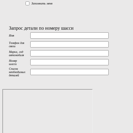
Запомнить меня
Запрос детали по номеру шасси
Имя
Телефон для
связи
Марка, год
автомобиля
Номер
шасси
Список
необходимых
деталей