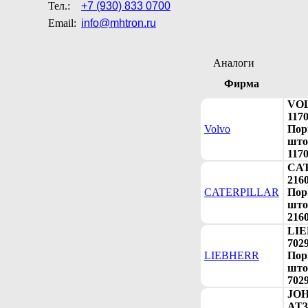
Тел.:
+7 (930) 833 0700
Email:
info@mhtron.ru
Аналоги
Фирма
VO
117
Volvo
Пор
што
117
CA
216
CATERPILLAR
Пор
што
216
LI
702
LIEBHERR
Пор
што
702
JO
AT3