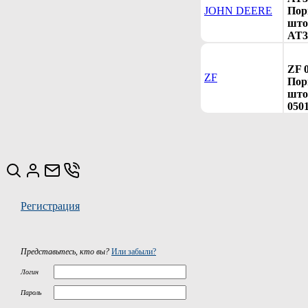
JOHN DEERE
Пор
шток
AT3
ZF 
ZF
Пор
што
050
Регистрация
Представьтесь, кто вы?
Или забыли?
Логин
Пароль