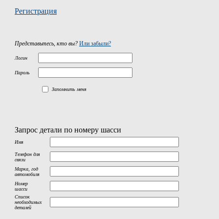
Регистрация
Представьтесь, кто вы?
Или забыли?
Логин
Пароль
Запомнить меня
Запрос детали по номеру шасси
Имя
Телефон для
связи
Марка, год
автомобиля
Номер
шасси
Список
необходимых
деталей