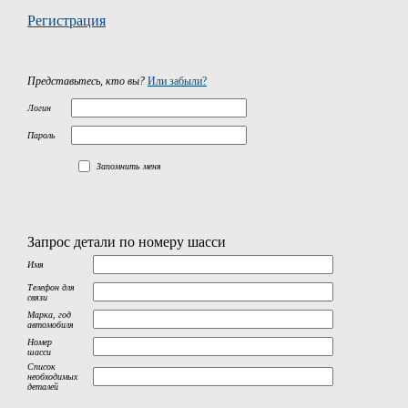
Регистрация
Представьтесь, кто вы?
Или забыли?
Логин
Пароль
Запомнить меня
Запрос детали по номеру шасси
Имя
Телефон для
связи
Марка, год
автомобиля
Номер
шасси
Список
необходимых
деталей