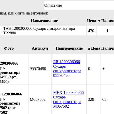
Описание
ицы, кликните на заголовок
Наименование
Цена
▼Налич
TAS 1290306066 Сухарь синхронизатора
470
1
T22880
Фото
Артикул
Наименование
▲Цена
Налич
ER 1290306066
290306066
Сухарь
арь
95570490
0
+
синхронизатора
ронизатора
95570490
0490 (арт.
0490)
MEX 1290306066
1290306066
Сухарь
арь
M057502
329
65
синхронизатора
ронизатора
M057502
502 (арт.
502)