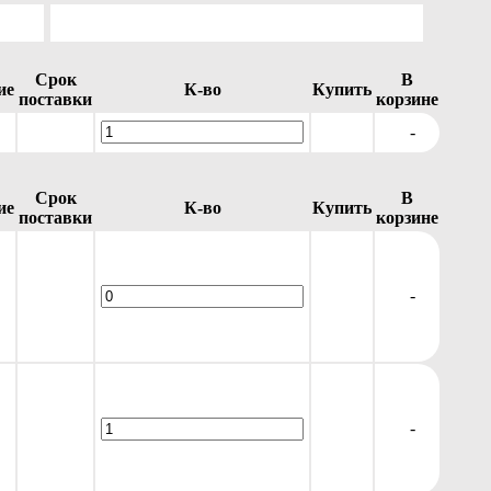
Срок
В
ие
К-во
Купить
поставки
корзине
-
Срок
В
ие
К-во
Купить
поставки
корзине
-
-