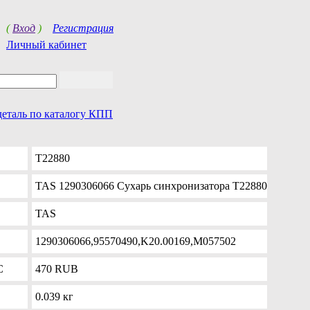
(
Вход
)
Регистрация
Личный кабинет
деталь по каталогу КПП
T22880
TAS 1290306066 Сухарь синхронизатора T22880
TAS
1290306066,95570490,K20.00169,M057502
С
470
RUB
0.039 кг