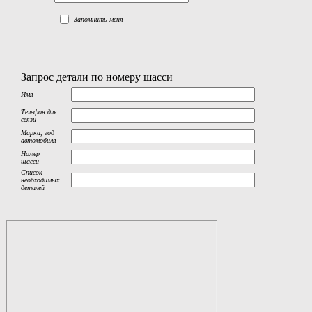
Запомнить меня
Запрос детали по номеру шасси
Имя
Телефон для
связи
Марка, год
автомобиля
Номер
шасси
Список
необходимых
деталей