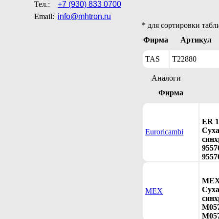
Тел.:
+7 (930) 833 0700
Email:
info@mhtron.ru
* для сортировки табл
Фирма
Артикул
TAS
T22880
Аналоги
Фирма
ER 1
Сух
Euroricambi
синх
9557
9557
MEX 
Сух
MEX
синх
M057
M057