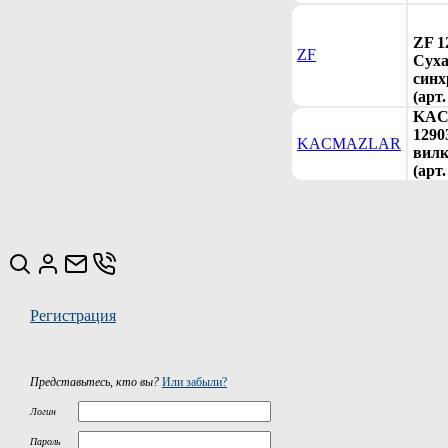
ZF 1
ZF
Сух
синх
(арт
KA
1290
KACMAZLAR
вилк
(арт
Регистрация
Представьтесь, кто вы?
Или забыли?
Логин
Пароль