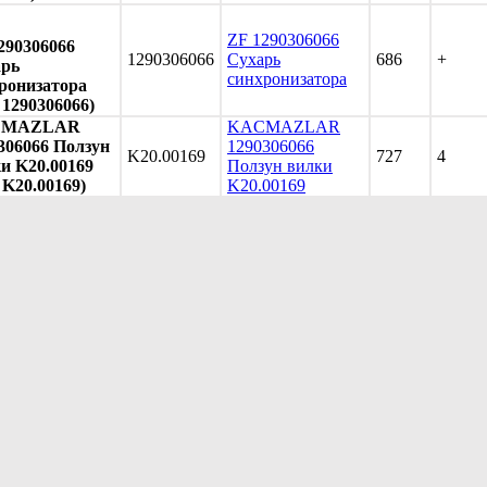
ZF 1290306066
290306066
1290306066
Сухарь
686
+
арь
синхронизатора
ронизатора
. 1290306066)
CMAZLAR
KACMAZLAR
306066 Ползун
1290306066
K20.00169
727
4
и K20.00169
Ползун вилки
. K20.00169)
K20.00169