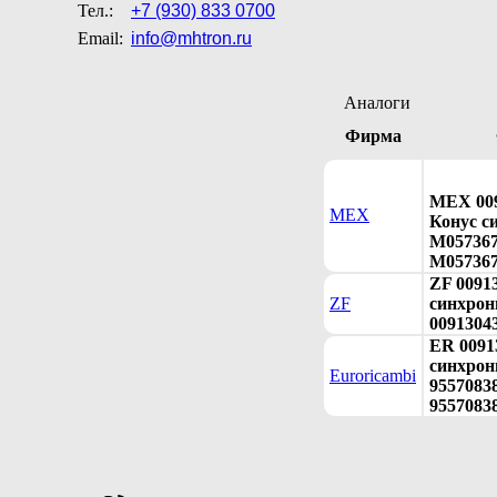
Тел.:
+7 (930) 833 0700
Email:
info@mhtron.ru
Аналоги
Фирма
MEX 009
MEX
Конус с
M057367
M057367
ZF 0091
ZF
синхрони
0091304
ER 0091
синхрон
Euroricambi
95570838
9557083