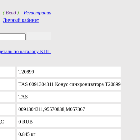
(
Вход
)
Регистрация
Личный кабинет
деталь по каталогу КПП
T20899
TAS 0091304311 Конус синхронизатора T20899
TAS
0091304311,95570838,M057367
ДС
0
RUB
0.845 кг