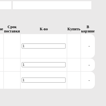
Срок
В
ие
К-во
Купить
поставки
корзине
-
-
-