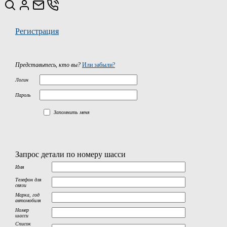
Регистрация
Представьтесь, кто вы?
Или забыли?
Логин
Пароль
Запомнить меня
Запрос детали по номеру шасси
Имя
Телефон для
связи
Марка, год
автомобиля
Номер
шасси
Список