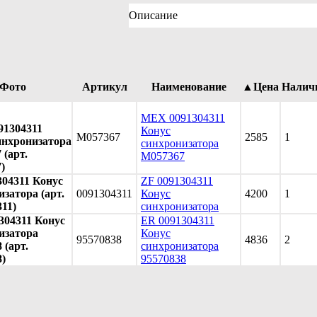
Описание
Фото
Артикул
Наименование
▲Цена
Налич
MEX 0091304311
1304311
Конус
M057367
2585
1
инхронизатора
синхронизатора
 (арт.
M057367
)
304311 Конус
ZF 0091304311
затора (арт.
0091304311
Конус
4200
1
311)
синхронизатора
304311 Конус
ER 0091304311
изатора
Конус
95570838
4836
2
 (арт.
синхронизатора
8)
95570838