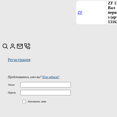
ZF 1
Вал
ZF
перв
з (ар
1316
Регистрация
Представьтесь, кто вы?
Или забыли?
Логин
Пароль
Запомнить меня