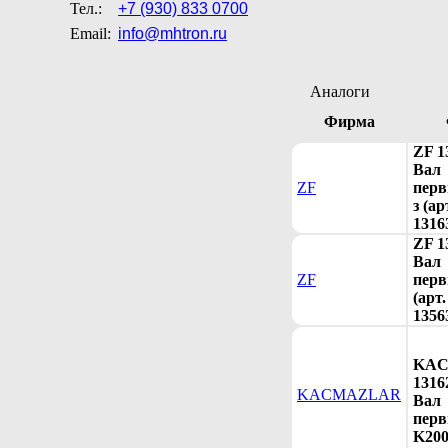
Тел.:
+7 (930) 833 0700
Email:
info@mhtron.ru
Аналоги
Фирма
ZF 1
Вал
ZF
перв
з (ар
1316
ZF 1
Вал
ZF
пер
(арт.
1356
KA
1316
KACMAZLAR
Вал
пер
K200