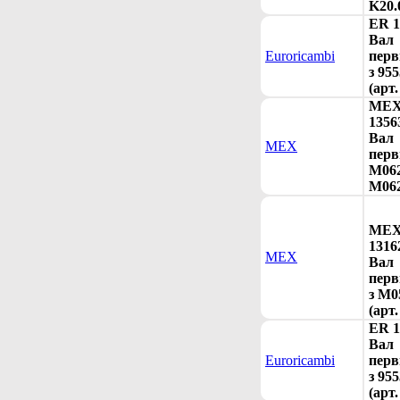
K20.
ER 1
Вал
Euroricambi
перв
з 95
(арт
ME
1356
Вал
MEX
пер
M062
M062
ME
1316
MEX
Вал
перв
з M0
(арт
ER 1
Вал
Euroricambi
перв
з 95
(арт