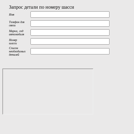
Запрос детали по номеру шасси
Имя
Телефон для
связи
Марка, год
автомобиля
Номер
шасси
Список
необходимых
деталей