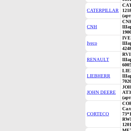
CA
CATERPILLAR
121
(арт
CNH
CNH
Шар
190
IVE
Iveco
Шар
424
RVI
RENAULT
Шар
600
LIE
LIEBHERR
Шар
702
JO
JOHN DEERE
AT3
(арт
COR
Сал
CORTECO
73*1
RWD
120
MEX