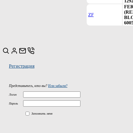
129
FE
(R
ZF
BLO
600
Регистрация
Представьтесь, кто вы?
Или забыли?
Логин
Пароль
Запомнить меня