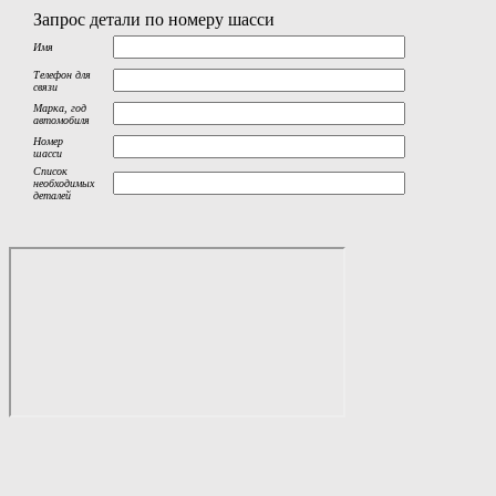
Запрос детали по номеру шасси
Имя
Телефон для
связи
Марка, год
автомобиля
Номер
шасси
Список
необходимых
деталей