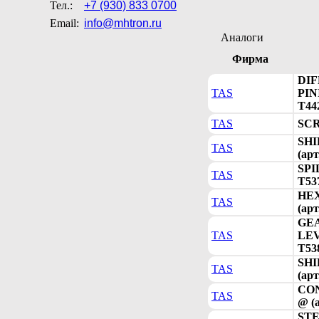
Тел.:
+7 (930) 833 0700
Email:
info@mhtron.ru
Аналоги
Фирма
DIF
TAS
PIN
T44
TAS
SCR
SHI
TAS
(арт
SPI
TAS
T53
HE
TAS
(арт
GE
TAS
LEV
T53
SH
TAS
(арт
CO
TAS
@ (а
ST