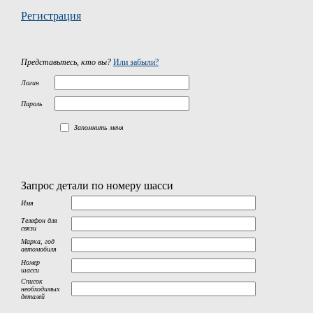
Регистрация
Представьтесь, кто вы?
Или забыли?
Логин
Пароль
Запомнить меня
Запрос детали по номеру шасси
Имя
Телефон для
связи
Марка, год
автомобиля
Номер
шасси
Список
необходимых
деталей