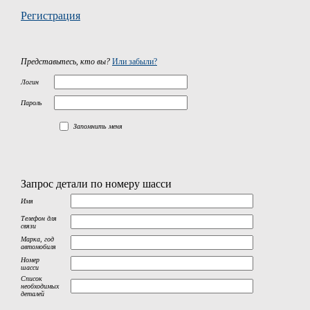
Регистрация
Представьтесь, кто вы?
Или забыли?
Логин
Пароль
Запомнить меня
Запрос детали по номеру шасси
Имя
Телефон для
связи
Марка, год
автомобиля
Номер
шасси
Список
необходимых
деталей