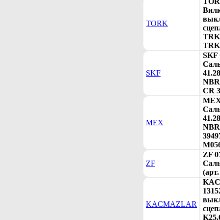
TORK
Вил
вык
TORK
сцеп
TRK6
TRK
SKF 
Сал
SKF
41.2
NBR 
CR 3
MEX
Сал
41.2
MEX
NBR
3949
M056
ZF 0
ZF
Саль
(арт
KA
1315
вык
KACMAZLAR
сцеп
K25.