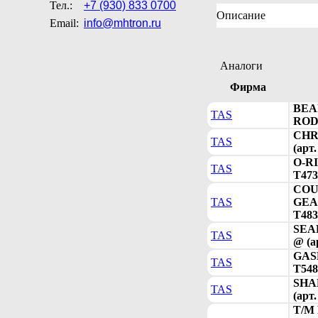
Тел.:
+7 (930) 833 0700
Описание
Email:
info@mhtron.ru
Аналоги
Фирма
BEA
TAS
ROD 
CHR
TAS
(арт
O-RI
TAS
T473
COU
TAS
GEAR
T483
SEA
TAS
@ (а
GAS
TAS
T548
SHA
TAS
(арт
T/M