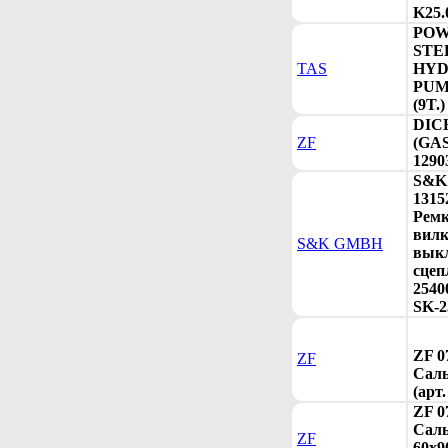
K25.
PO
STE
TAS
HYD
PUM
(9T.)
DIC
ZF
(GAS
1290
S&K
1315
Рем
вил
S&K GMBH
вык
сцеп
2540
SK-2
ZF 0
ZF
Саль
(арт
ZF 0
Сал
ZF
60х9