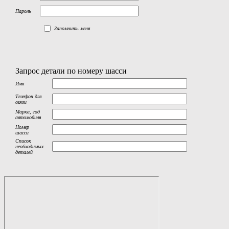
Пароль
Запомнить меня
Запрос детали по номеру шасси
Имя
Телефон для
связи
Марка, год
автомобиля
Номер
шасси
Список
необходимых
деталей