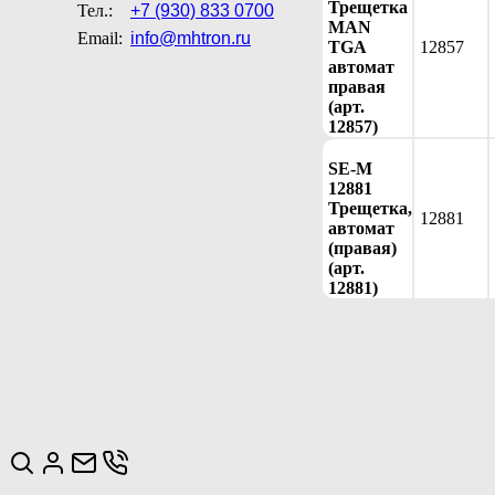
Трещетка
Тел.:
+7 (930) 833 0700
MAN
Email:
info@mhtron.ru
TGA
12857
автомат
правая
(арт.
12857)
SE-M
12881
Трещетка,
12881
автомат
(правая)
(арт.
12881)