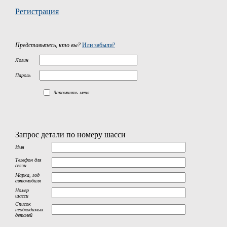
Регистрация
Представьтесь, кто вы?
Или забыли?
Логин
Пароль
Запомнить меня
Запрос детали по номеру шасси
Имя
Телефон для
связи
Марка, год
автомобиля
Номер
шасси
Список
необходимых
деталей