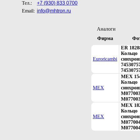
Тел.:
+7 (930) 833 0700
Email:
info@mhtron.ru
Аналоги
Фирма
Фо
ER 1828
Кольцо
Euroricambi
синхрон
74530757
7453075
MEX 15
Кольцо
MEX
синхрон
M077003
M077003
MEX 18
Кольцо
MEX
синхрон
M077004
M077004