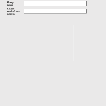
Номер
шасси
Список
необходимых
деталей