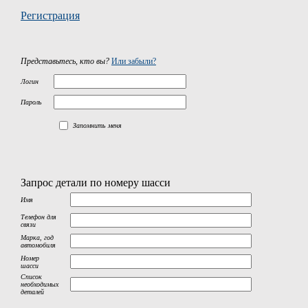
Регистрация
Представьтесь, кто вы?
Или забыли?
Логин
Пароль
Запомнить меня
Запрос детали по номеру шасси
Имя
Телефон для
связи
Марка, год
автомобиля
Номер
шасси
Список
необходимых
деталей