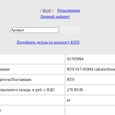
(
Вход
)
Регистрация
Личный кабинет
Подобрать деталь по каталогу КПП
01705994
вание
RTS 017-05994 сайлентбло
дитель
/Поставщик
RTS
трального склада, в руб. с НДС
276
RUB
кг
е