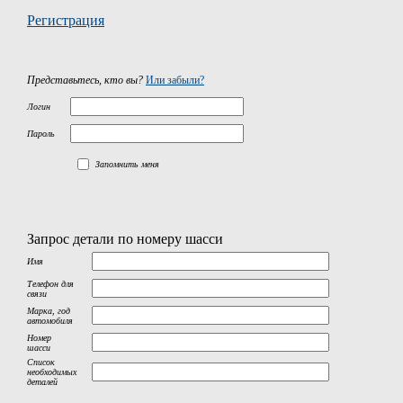
Регистрация
Представьтесь, кто вы?
Или забыли?
Логин
Пароль
Запомнить меня
Запрос детали по номеру шасси
Имя
Телефон для
связи
Марка, год
автомобиля
Номер
шасси
Список
необходимых
деталей