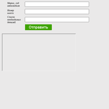
Марка, год
автомобиля
Номер
шасси
Список
необходимых
деталей