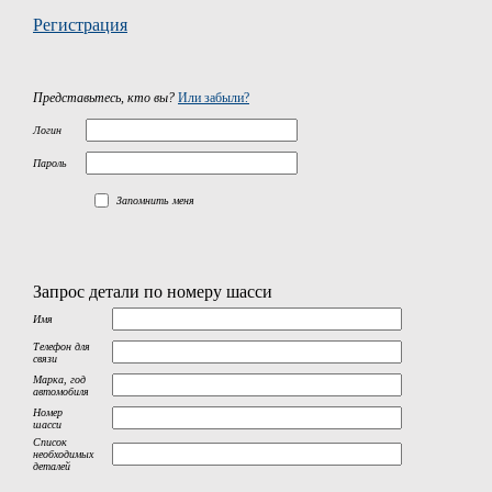
Регистрация
Представьтесь, кто вы?
Или забыли?
Логин
Пароль
Запомнить меня
Запрос детали по номеру шасси
Имя
Телефон для
связи
Марка, год
автомобиля
Номер
шасси
Список
необходимых
деталей