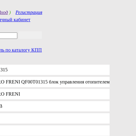
Вход
)
Регистрация
ичный кабинет
аль по каталогу КПП
315
 FRENI QF00T01315 блок управления отопителем
O FRENI
B