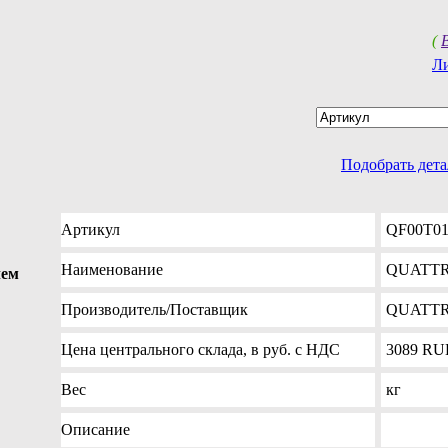
(
Л
Подобрать дет
Артикул
QF00T01
Наименование
QUATTRO
лем
Производитель
/Поставщик
QUATTR
Цена
центрального склада, в руб. с НДС
3089
RU
Вес
кг
Описание