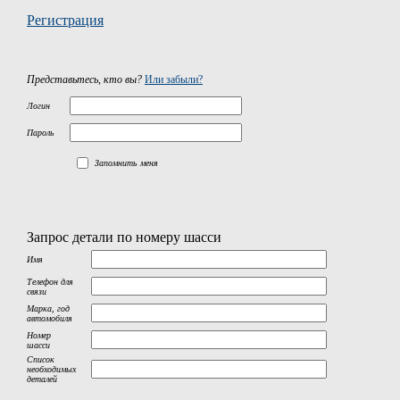
Регистрация
Представьтесь, кто вы?
Или забыли?
Логин
Пароль
Запомнить меня
Запрос детали по номеру шасси
Имя
Телефон для
связи
Марка, год
автомобиля
Номер
шасси
Список
необходимых
деталей