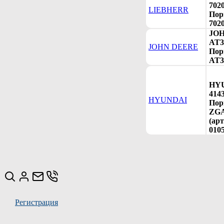
702
LIEBHERR
Пор
702
JO
AT3
JOHN DEERE
Пор
AT3
HY
414
HYUNDAI
Пор
ZGA
(ар
0105
Регистрация