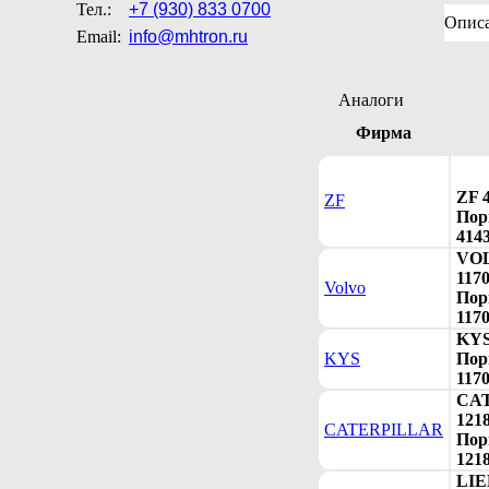
Тел.:
+7 (930) 833 0700
Опис
Email:
info@mhtron.ru
Аналоги
Фирма
ZF 
ZF
Пор
414
VO
117
Volvo
Пор
117
KYS
KYS
Пор
117
CA
121
CATERPILLAR
Пор
121
LI