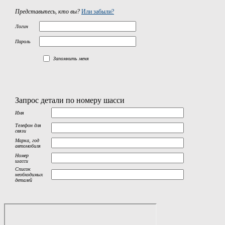
Представьтесь, кто вы?
Или забыли?
Логин
Пароль
Запомнить меня
Запрос детали по номеру шасси
Имя
Телефон для
связи
Марка, год
автомобиля
Номер
шасси
Список
необходимых
деталей