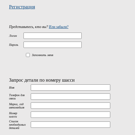
Регистрация
Представьтесь, кто вы?
Или забыли?
Логин
Пароль
Запомнить меня
Запрос детали по номеру шасси
Имя
Телефон для
связи
Марка, год
автомобиля
Номер
шасси
Список
необходимых
деталей