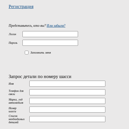
Регистрация
Представьтесь, кто вы?
Или забыли?
Логин
Пароль
Запомнить меня
Запрос детали по номеру шасси
Имя
Телефон для
связи
Марка, год
автомобиля
Номер
шасси
Список
необходимых
деталей