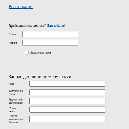
Регистрация
Представьтесь, кто вы?
Или забыли?
Логин
Пароль
Запомнить меня
Запрос детали по номеру шасси
Имя
Телефон для
связи
Марка, год
автомобиля
Номер
шасси
Список
необходимых
деталей