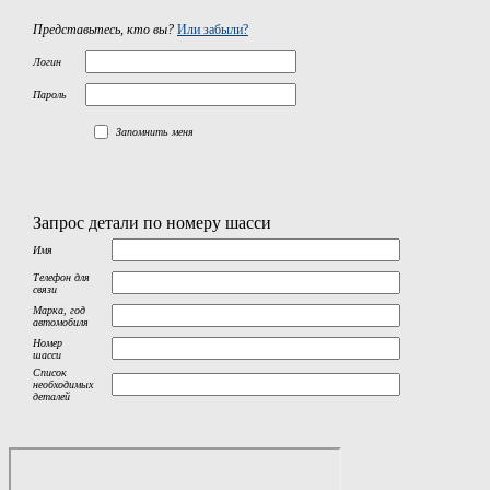
Представьтесь, кто вы?
Или забыли?
Логин
Пароль
Запомнить меня
Запрос детали по номеру шасси
Имя
Телефон для
связи
Марка, год
автомобиля
Номер
шасси
Список
необходимых
деталей