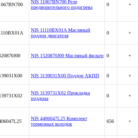
NIS 11067BN700 Реле
1067BN700
0
+
предворительного подогрева
NIS 11110BX01A Масляный
1110BX01A
0
+
поддон двигателя
520870J00
NIS 1520870J00 Масляный фильтр
0
+
139031X00
NIS 3139031X00 Поддон АКПП
0
+
NIS 3139731X02 Прокладка
139731X02
0
+
поддона
NIS 4406047L25 Комплект
406047L25
656
+
тормозных колодок