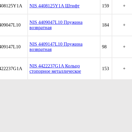
408125Y1A
NIS 4408125Y1A Штифт
159
+
NIS 4409047L10 Пружина
409047L10
184
+
возвратная
NIS 4409147L10 Пружина
409147L10
98
+
возвратная
NIS 4422237G1A Кольцо
422237G1A
153
+
стопорное металлическое