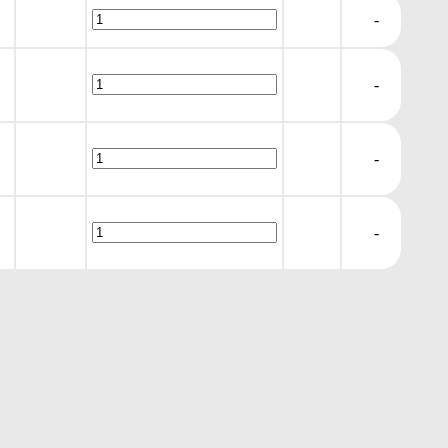
-
-
-
-