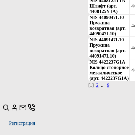
NIS 4408125Y1A
Штифт (арт.
4
4408125Y1A)
NIS 4409047L10
Пружина
4
возвратная (арт.
4409047L10)
NIS 4409147L10
Пружина
4
возвратная (арт.
4409147L10)
NIS 4422237G1A
Кольцо стопорное
4
металлическое
(арт. 4422237G1A)
[1]
2
...
9
Регистрация