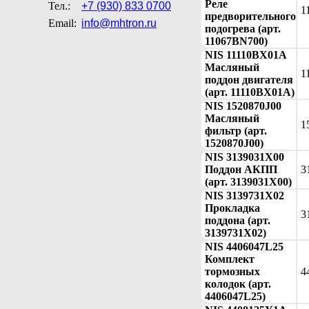
Реле
Тел.:
+7 (930) 833 0700
1
предворительного
Email:
info@mhtron.ru
подогрева (арт.
11067BN700)
NIS 11110BX01A
Масляный
1
поддон двигателя
(арт. 11110BX01A)
NIS 1520870J00
Масляный
1
фильтр (арт.
1520870J00)
NIS 3139031X00
Поддон АКПП
3
(арт. 3139031X00)
NIS 3139731X02
Прокладка
3
поддона (арт.
3139731X02)
NIS 4406047L25
Комплект
тормозных
4
колодок (арт.
4406047L25)