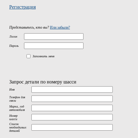
Регистрация
Представьтесь, кто вы?
Или забыли?
Логин
Пароль
Запомнить меня
Запрос детали по номеру шасси
Имя
Телефон для
связи
Марка, год
автомобиля
Номер
шасси
Список
необходимых
деталей