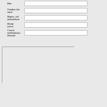
Имя
Телефон для
связи
Марка, год
автомобиля
Номер
шасси
Список
необходимых
деталей