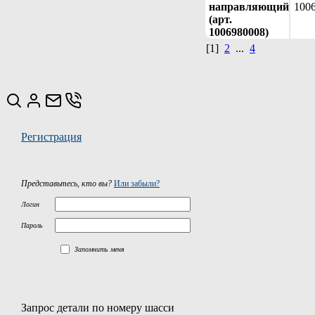
направляющий
100
(арт.
1006980008)
[1]
2
...
4
Регистрация
Представьтесь, кто вы?
Или забыли?
Логин
Пароль
Запомнить меня
Запрос детали по номеру шасси