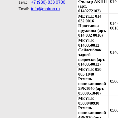
Фильтр АКПП
014
Тел.:
+7 (930) 833 0700
(арт.
Email:
info@mhtron.ru
0140272102)
MEYLE 014
032 0016
014 
Проставка
001
пружины (арт.
014 032 0016)
MEYLE
0140350012
Сайленблок
014
задней
подвески (арт.
0140350012)
MEYLE 050
005 1040
Ремень
050
поликлиновой
5PK1040 (арт.
0500051040)
MEYLE
0500040930
Ремень
050
поликлиновой
4PK930 (арт.