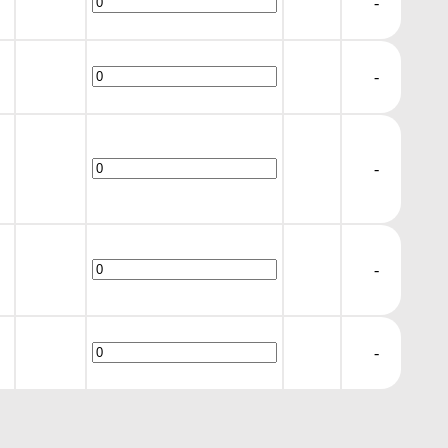
-
-
-
-
-