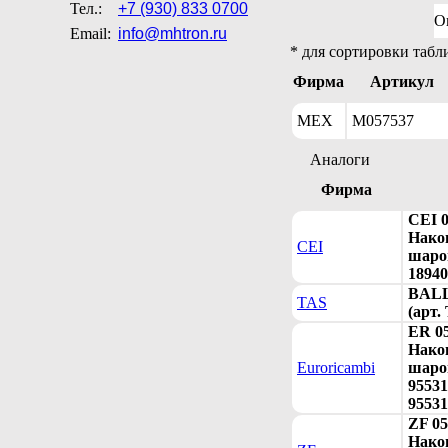
Тел.:
+7 (930) 833 0700
О
Email:
info@mhtron.ru
* для сортировки табл
Фирма
Артикул
MEX
M057537
Аналоги
Фирма
CEI 
Нако
CEI
шаро
18940
BALL
TAS
(арт.
ER 0
Нако
Euroricambi
шаро
95531
95531
ZF 05
Нако