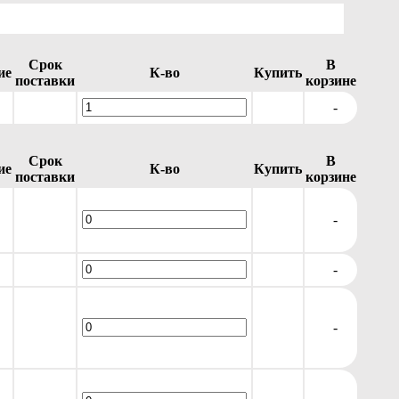
Срок
В
ие
К-во
Купить
поставки
корзине
-
Срок
В
ие
К-во
Купить
поставки
корзине
-
-
-