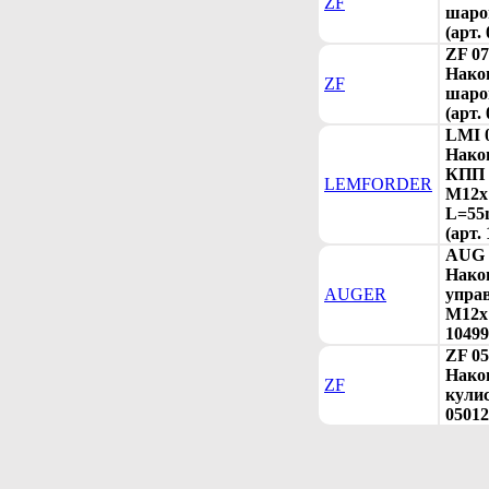
ZF
шаро
(арт.
ZF 07
Нако
ZF
шаро
(арт.
LMI 
Нако
КПП 
LEMFORDER
М12x
L=55
(арт.
AUG 
Нако
AUGER
упра
М12х
10499
ZF 05
Нако
ZF
кулис
05012