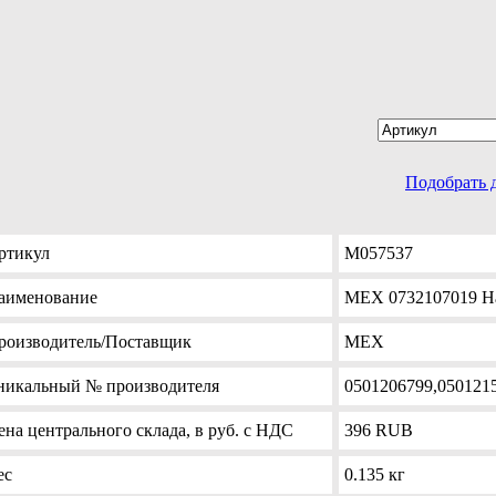
Подобрать 
ртикул
M057537
аименование
MEX 0732107019 Н
роизводитель
/Поставщик
MEX
никальный №
производителя
0501206799,0501215
ена
центрального склада, в руб. с НДС
396
RUB
ес
0.135 кг