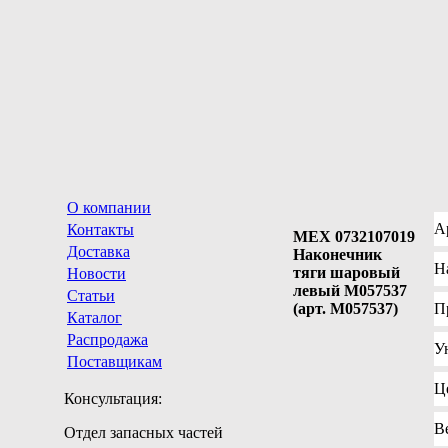
О компании
А
Контакты
MEX 0732107019
Доставка
Наконечник
Н
тяги шаровый
Новости
левый M057537
Статьи
(арт. M057537)
П
Каталог
Распродажа
У
Поставщикам
Ц
Консультация:
В
Отдел запасных частей