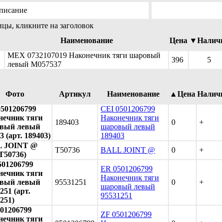
писание
ицы, кликните на заголовок
Наименование
Цена
▼Налич
MEX 0732107019 Наконечник тяги шаровый
396
5
левый M057537
Фото
Артикул
Наименование
▲Цена
Налич
0501206799
CEI 0501206799
нечник тяги
Наконечник тяги
189403
0
+
вый левый
шаровый левый
3 (арт. 189403)
189403
 JOINT @
T50736
BALL JOINT @
0
+
 T50736)
501206799
ER 0501206799
нечник тяги
Наконечник тяги
вый левый
95531251
0
+
шаровый левый
251 (арт.
95531251
251)
01206799
ZF 0501206799
нечник тяги