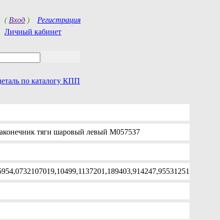
(
Вход
)
Регистрация
Личный кабинет
деталь по каталогу КПП
аконечник тяги шаровый левый M057537
954,0732107019,10499,1137201,189403,914247,95531251