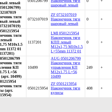
0501206799
Наконечник тяги
0
+
вый левый
шаровый левый
 0501206799)
32107019
ZF 0732107019
нечник тяги
0732107019
Наконечник тяги
0
+
вый левый
шаровый левый
 0732107019)
0501215954
LMI 0501215954
нечник тяги
Наконечник тяги
левый
1137201
КПП левый
0
+
1,75 M10x1.5
М12x1,75 M10x1.5
mm 11372 01
L=55mm 11372 01
 1137201)
0501206799
AUG 0501206799
нечник тяги
Наконечник тяги
вления КП
10499
управления КП
249
+
1.75 L=56
М12х1.75 L=56
 (арт. 10499)
10499
01215954
ZF 0501215954
нечник тяги
0501215954
Наконечник тяги
408
+
ы (арт.
кулисы
15954)