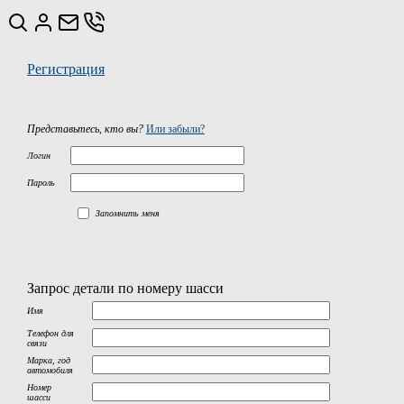
Регистрация
Представьтесь, кто вы?
Или забыли?
Логин
Пароль
Запомнить меня
Запрос детали по номеру шасси
Имя
Телефон для
связи
Марка, год
автомобиля
Номер
шасси