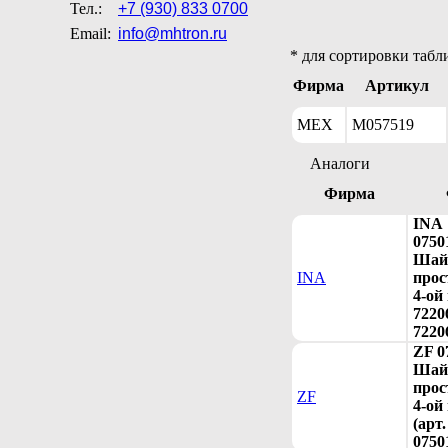
Тел.:
+7 (930) 833 0700
Email:
info@mhtron.ru
* для сортировки табл
Фирма
Артикул
MEX
M057519
Аналоги
Фирма
INA
0750
Шай
INA
прос
4-ой
7220
7220
ZF 0
Шай
прос
ZF
4-ой
(арт.
0750