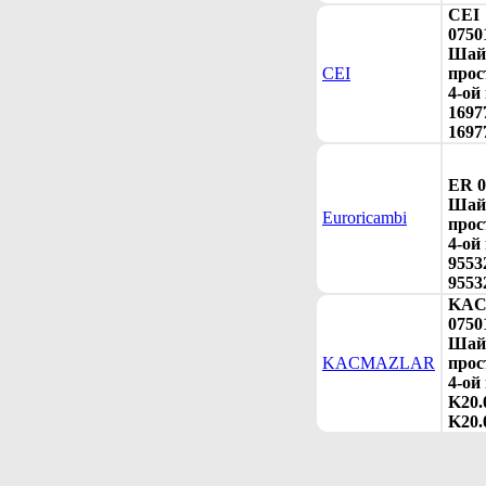
CEI
0750
Шай
CEI
прос
4-ой
1697
1697
ER 0
Шай
Euroricambi
прос
4-ой
9553
9553
KA
0750
Шай
KACMAZLAR
прос
4-ой
K20.
K20.