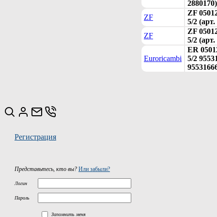
2880170)
ZF 0501
ZF
5/2 (арт
ZF 0501
ZF
5/2 (арт
ER 0501
Euroricambi
5/2 9553
9553166
Регистрация
Представьтесь, кто вы?
Или забыли?
Логин
Пароль
Запомнить меня