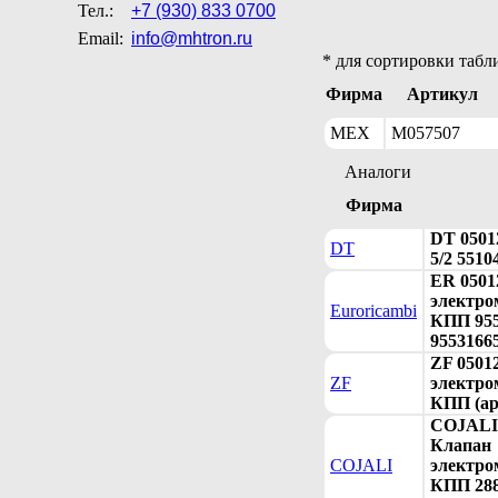
Тел.:
+7 (930) 833 0700
Email:
info@mhtron.ru
* для сортировки табл
Фирма
Артикул
MEX
M057507
Аналоги
Фирма
DT 0501
DT
5/2 5510
ER 0501
электро
Euroricambi
КПП 955
9553166
ZF 0501
ZF
электро
КПП (ар
COJALI 
Клапан
COJALI
электро
КПП 288