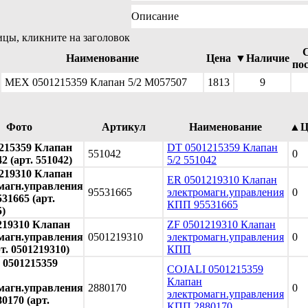
Описание
ицы, кликните на заголовок
Наименование
Цена
▼Наличие
по
MEX 0501215359 Клапан 5/2 M057507
1813
9
Фото
Артикул
Наименование
▲Ц
215359 Клапан
DT 0501215359 Клапан
551042
0
42 (арт. 551042)
5/2 551042
219310 Клапан
ER 0501219310 Клапан
магн.управления
95531665
электромагн.управления
0
31665 (арт.
КПП 95531665
5)
219310 Клапан
ZF 0501219310 Клапан
магн.управления
0501219310
электромагн.управления
0
т. 0501219310)
КПП
0501215359
COJALI 0501215359
Клапан
магн.управления
2880170
0
электромагн.управления
0170 (арт.
КПП 2880170