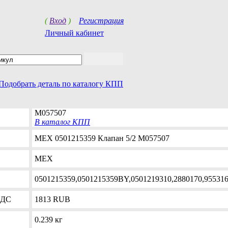
(
Вход
)
Регистрация
Личный кабинет
Подобрать деталь по каталогу КПП
M057507
В каталог КПП
MEX 0501215359 Клапан 5/2 M057507
MEX
0501215359,0501215359BY,0501219310,2880170,95531
НДС
1813
RUB
0.239 кг