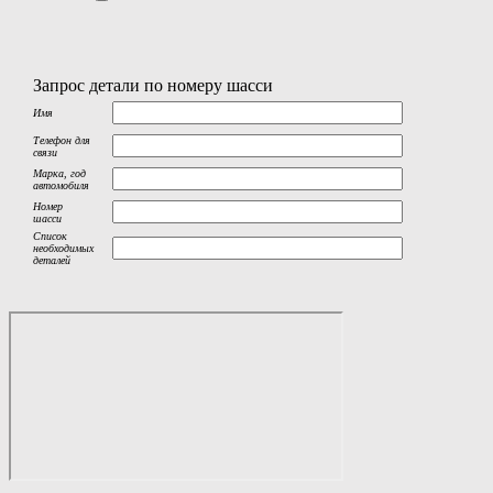
Запрос детали по номеру шасси
Имя
Телефон для
связи
Марка, год
автомобиля
Номер
шасси
Список
необходимых
деталей