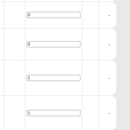
-
-
-
-