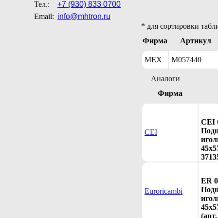
Тел.:
+7 (930) 833 0700
Email:
info@mhtron.ru
* для сортировки табл
Фирма
Артикул
MEX
M057440
Аналоги
Фирма
CEI 
Под
CEI
игол
45x5
3713
ER 0
Под
Euroricambi
игол
45x5
(арт