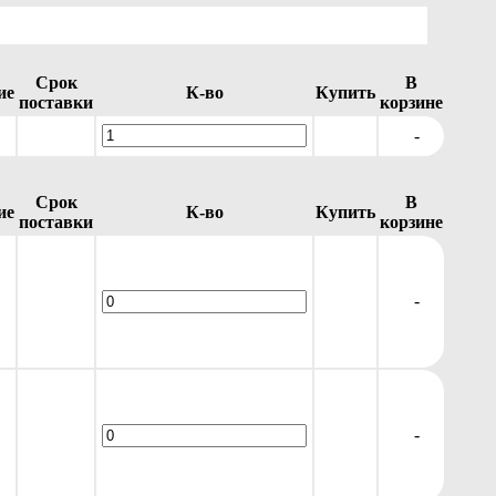
Срок
В
ие
К-во
Купить
поставки
корзине
-
Срок
В
ие
К-во
Купить
поставки
корзине
-
-