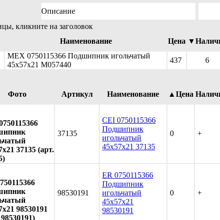
Описание
ицы, кликните на заголовок
Наименование
Цена
▼Налич
MEX 0750115366 Подшипник игольчатый
437
6
45x57x21 M057440
Фото
Артикул
Наименование
▲Цена
Налич
CEI 0750115366
0750115366
Подшипник
шипник
37135
0
+
игольчатый
ьчатый
45x57x21 37135
7x21 37135 (арт.
5)
ER 0750115366
750115366
Подшипник
шипник
98530191
игольчатый
0
+
ьчатый
45x57x21
7x21 98530191
98530191
. 98530191)