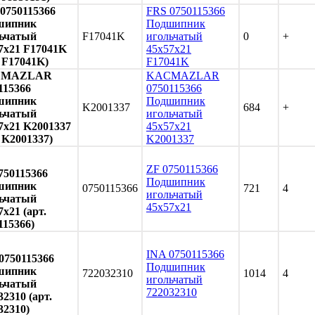
0750115366
FRS 0750115366
шипник
Подшипник
ьчатый
F17041K
игольчатый
0
+
7x21 F17041K
45x57x21
. F17041K)
F17041K
CMAZLAR
KACMAZLAR
115366
0750115366
шипник
Подшипник
K2001337
684
+
ьчатый
игольчатый
7x21 K2001337
45x57x21
. K2001337)
K2001337
ZF 0750115366
750115366
Подшипник
шипник
0750115366
721
4
игольчатый
ьчатый
45x57x21
7x21 (арт.
115366)
INA 0750115366
0750115366
Подшипник
шипник
722032310
1014
4
игольчатый
ьчатый
722032310
32310 (арт.
32310)