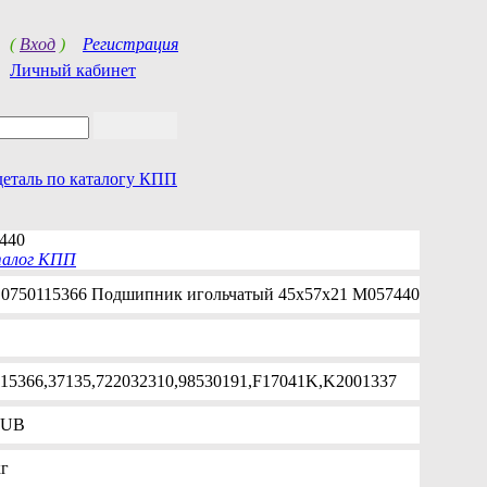
(
Вход
)
Регистрация
Личный кабинет
деталь по каталогу КПП
440
талог КПП
0750115366 Подшипник игольчатый 45x57x21 M057440
15366,37135,722032310,98530191,F17041K,K2001337
UB
кг