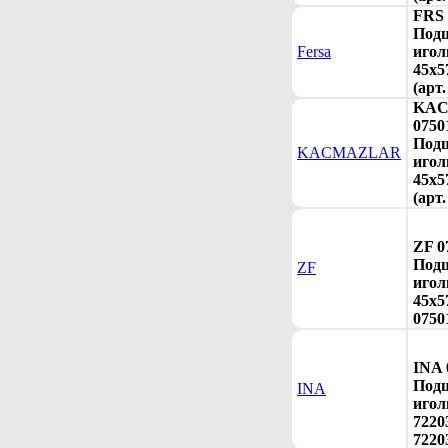
FRS 
Под
Fersa
игол
45x5
(арт
KA
0750
Под
KACMAZLAR
игол
45x5
(арт
ZF 0
Под
ZF
игол
45x5
0750
INA 
Под
INA
игол
7220
7220