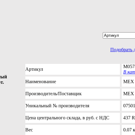
Подобрать 
M057
Артикул
В ка
тый
Наименование
MEX 
т.
Производитель
/Поставщик
MEX
Уникальный №
производителя
07501
Цена
центрального склада, в руб. с НДС
437
R
Вес
0.07 