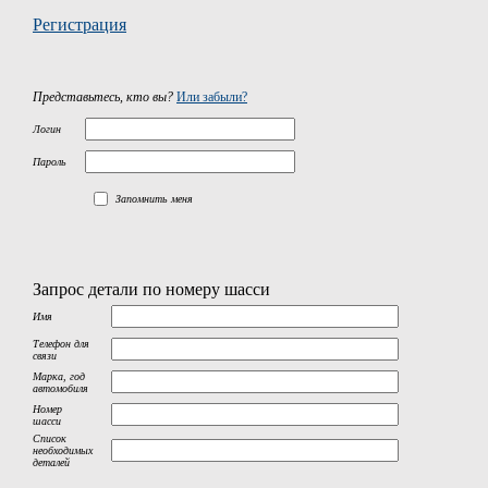
Регистрация
Представьтесь, кто вы?
Или забыли?
Логин
Пароль
Запомнить меня
Запрос детали по номеру шасси
Имя
Телефон для
связи
Марка, год
автомобиля
Номер
шасси
Список
необходимых
деталей