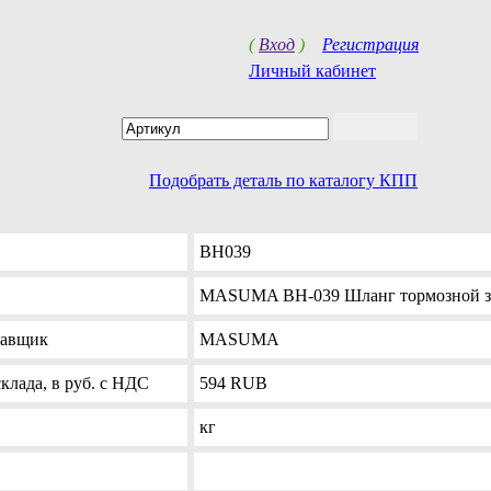
(
Вход
)
Регистрация
Личный кабинет
Подобрать деталь по каталогу КПП
BH039
MASUMA BH-039 Шланг тормозной з
тавщик
MASUMA
клада, в руб. с НДС
594
RUB
кг