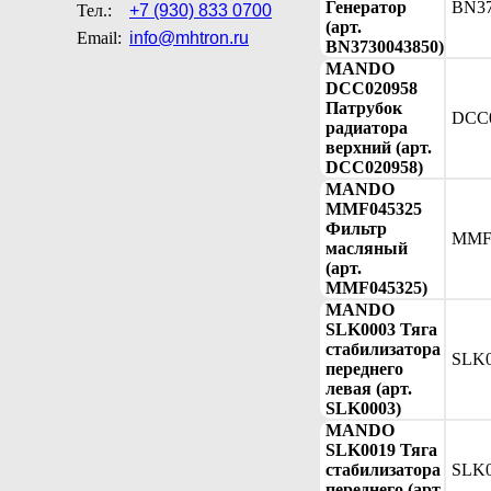
Генератор
BN37
Тел.:
+7 (930) 833 0700
(арт.
Email:
info@mhtron.ru
BN3730043850)
MANDO
DCC020958
Патрубок
DCC
радиатора
верхний (арт.
DCC020958)
MANDO
MMF045325
Фильтр
MMF
масляный
(арт.
MMF045325)
MANDO
SLK0003 Тяга
стабилизатора
SLK0
переднего
левая (арт.
SLK0003)
MANDO
SLK0019 Тяга
стабилизатора
SLK0
переднего (арт.