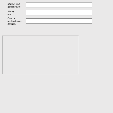
Марка, год
автомобиля
Номер
шасси
Список
необходимых
деталей